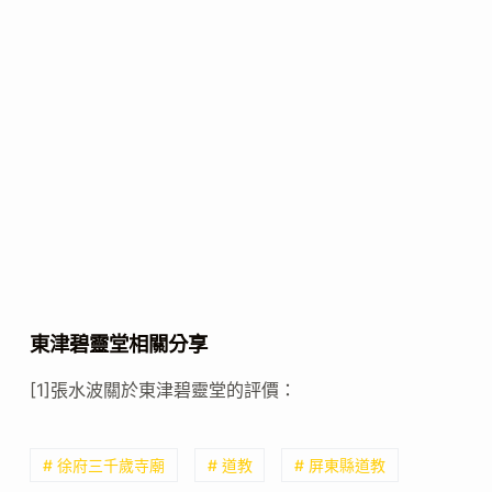
東津碧靈堂相關分享
[1]張水波關於東津碧靈堂的評價：
# 徐府三千歲寺廟
# 道教
# 屏東縣道教