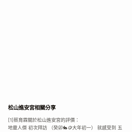
松山進安宮相關分享
[1]蔡育霖關於松山進安宮的評價：
地靈人傑 初次拜訪 （癸卯🐇🪙大年初一） 就感受到 五