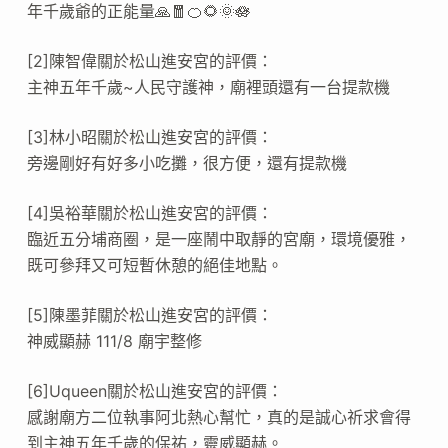
年千歲爺的正能量🙏🧧🍊🌻🌞🪷
[2]陳智偉關於松山進安宮的評價：
主神五年千歲~人民守護神，廟裡頭還有一台提款機
[3]林小昭關於松山進安宮的評價：
旁邊剛好有好多小吃攤，很方便，還有提款機
[4]吳裕華關於松山進安宮的評價：
臨近五分埔商圈，是一座鬧中取靜的宮廟，環境優雅，
既可參拜又可短暫休憩的絕佳地點。
[5]陳墨菲關於松山進安宮的評價：
神威顯赫 111/8 廟宇整修
[6]Uqueen關於松山進安宮的評價：
感謝廟方二位執事阿北熱心幫忙，真的是誠心祈求會得
到主神五年千歲的保祐，靈威顯赫。