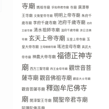
寺廟
廣澤尊
媽祖寺廟
寺廟
孚佑帝君寺廟
明明上帝寺廟
王寺廟
朱府千
文衡聖帝寺廟
池府千歲寺廟
李府千歲寺廟
歲寺廟
池府
清水祖師寺廟
溫府千歲寺廟
濟公活佛
王爺寺廟
玄天上帝寺廟
玉
玉皇上帝寺廟
寺廟
瑤池金母寺廟
皇大帝寺廟
真武大
王母娘娘寺廟
福德正神寺
神農大帝寺廟
帝寺廟
廟
觀世音菩
西方三聖寺廟
西王金母寺廟
薩寺廟
觀音佛祖寺廟
觀音大士寺廟
釋迦牟尼佛寺
觀音菩薩寺廟
廟
關聖帝君寺廟
開漳聖王寺廟
阿彌陀佛寺廟