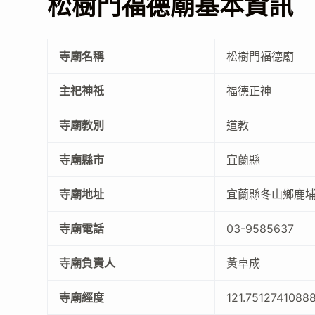
松樹門福德廟基本資訊
寺廟名稱
松樹門福德廟
主祀神祇
福德正神
寺廟教別
道教
寺廟縣市
宜蘭縣
寺廟地址
宜蘭縣冬山鄉鹿埔
寺廟電話
03-9585637
寺廟負責人
黃卓成
寺廟經度
121.7512741088