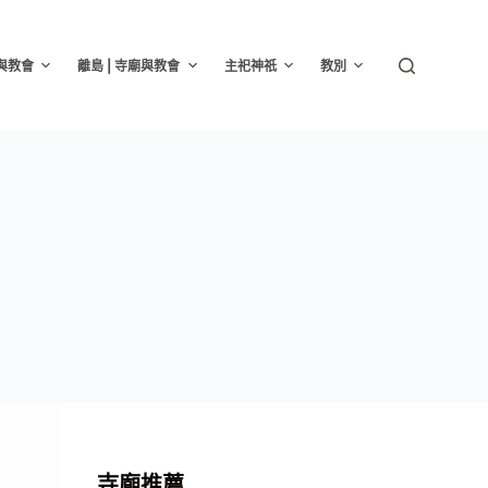
廟與教會
離島 | 寺廟與教會
主祀神祇
教別
寺廟推薦