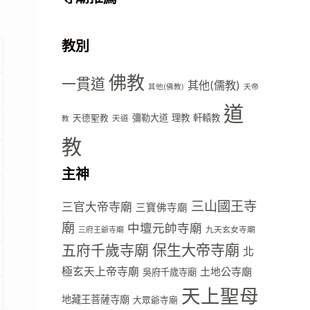
教別
佛教
一貫道
其他(儒教)
其他(佛教)
天帝
道
彌勒大道
理教
軒轅教
天德聖教
天道
教
教
主神
三山國王寺
三官大帝寺廟
三寶佛寺廟
廟
中壇元帥寺廟
九天玄女寺廟
三府王爺寺廟
五府千歲寺廟
保生大帝寺廟
北
極玄天上帝寺廟
土地公寺廟
吳府千歲寺廟
天上聖母
地藏王菩薩寺廟
大眾爺寺廟