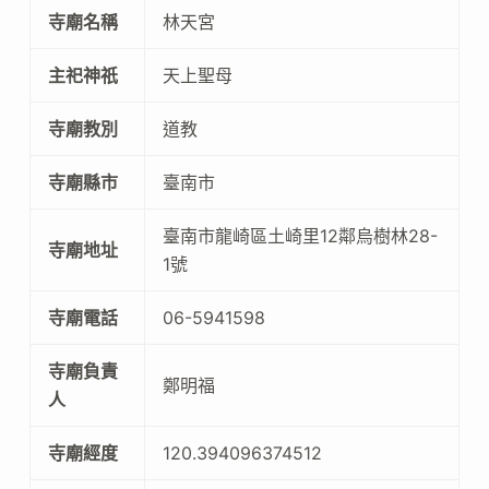
寺廟名稱
林天宮
主祀神祇
天上聖母
寺廟教別
道教
寺廟縣市
臺南市
臺南市龍崎區土崎里12鄰烏樹林28-
寺廟地址
1號
寺廟電話
06-5941598
寺廟負責
鄭明福
人
寺廟經度
120.394096374512