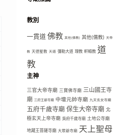
教別
佛教
一貫道
其他(儒教)
其他(佛教)
天帝
道
彌勒大道
理教
軒轅教
天德聖教
天道
教
教
主神
三山國王寺
三官大帝寺廟
三寶佛寺廟
廟
中壇元帥寺廟
九天玄女寺廟
三府王爺寺廟
五府千歲寺廟
保生大帝寺廟
北
極玄天上帝寺廟
土地公寺廟
吳府千歲寺廟
天上聖母
地藏王菩薩寺廟
大眾爺寺廟