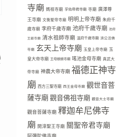
寺廟
廣澤尊
媽祖寺廟
寺廟
孚佑帝君寺廟
明明上帝寺廟
王寺廟
朱府千
文衡聖帝寺廟
池府千歲寺廟
李府千歲寺廟
歲寺廟
池府
清水祖師寺廟
溫府千歲寺廟
濟公活佛
王爺寺廟
玄天上帝寺廟
玉
玉皇上帝寺廟
寺廟
過
瑤池金母寺廟
皇大帝寺廟
真武大
王母娘娘寺廟
了
福德正神寺
神農大帝寺廟
帝寺廟
廟
觀世音菩
西方三聖寺廟
西王金母寺廟
薩寺廟
觀音佛祖寺廟
觀音大士寺廟
釋迦牟尼佛寺
觀音菩薩寺廟
廟
關聖帝君寺廟
開漳聖王寺廟
阿彌陀佛寺廟