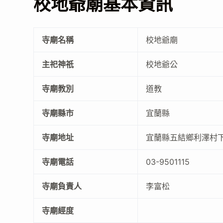
校地爺廟基本資訊
寺廟名稱
校地爺廟
主祀神祇
校地爺公
寺廟教別
道教
寺廟縣市
宜蘭縣
寺廟地址
宜蘭縣五結鄉利澤村
寺廟電話
03-9501115
寺廟負責人
李富松
寺廟經度