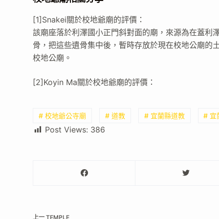
[1]Snakei關於校地爺廟的評價：
該廟座落於利澤國小正門斜對面的廟，來源為在蓋利
骨，把這些遺骨集中後，暫時存放於現在校地公廟的
校地公廟。
[2]Koyin Ma關於校地爺廟的評價：
# 校地爺公寺廟
# 道教
# 宜蘭縣道教
# 
Post Views:
386
上一
TEMPLE