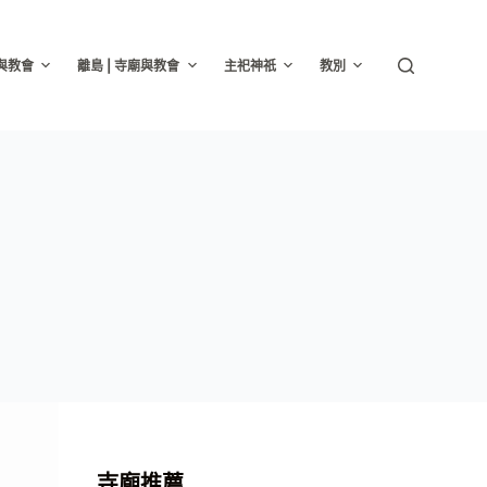
廟與教會
離島 | 寺廟與教會
主祀神祇
教別
寺廟推薦