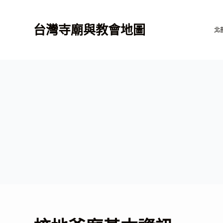
跳
至
台灣寺廟與教會地圖
北
主
要
內
容