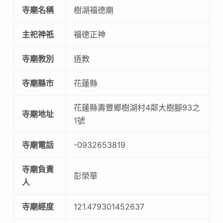
寺廟名稱
樹湖福德廟
主祀神祇
福德正神
寺廟教別
道教
寺廟縣市
花蓮縣
花蓮縣壽豐鄉樹湖村4鄰大樹腳93之
寺廟地址
1號
寺廟電話
-0932653819
寺廟負責
彭榮華
人
寺廟經度
121.479301452637