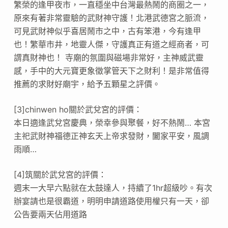
繁榮的逢甲夜市，一直穩坐中台灣最熱鬧的商圈之一，
原來有著非常靈驗的武財神守護！北港武德宮之脈流，
可見武財神似乎喜居鬧市之中，古有笨港，今有逢甲
也！繁華市井，地靈人傑，守護真正有道之經商者，可
謂真財神也！ 寺廟的氛圍與磁場非常好，主神威武靈
感，手中的大元寶更象徵掌管天下之財利！是非常值得
推薦的求財好廟宇，給予五顆星之評價。
[3]chinwen ho關於武兌宮的評價：
本日適逢武兌宮慶典，榮幸參與聚餐，好不熱鬧… 本宮
主祀武財神福德正神玄天上帝求發財，闔家平安，風調
雨順…
[4]筑關於武兌宮的評價：
週末一大早六點就在太鼓達人，持續了1hr超級吵。有次
辦宴請也是很霸道，明明申請道路使用權只有一天，卻
公告要兩天佔用道路