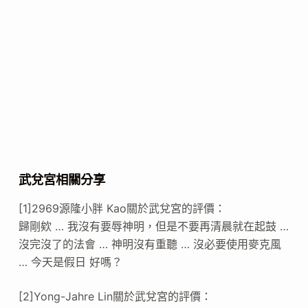
武兌宮相關分享
[1]2969源隆小胖 Kao關於武兌宮的評價：
歸剛欸 … 我沒有要辱神明，但是不要再清晨就在起鼓 …
沒完沒了的法會 … 神明沒有重聽 … 沒必要使用麥克風
… 今天是假日 好嗎？
[2]Yong-Jahre Lin關於武兌宮的評價：