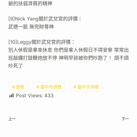
爺的扶弱濟貧的精神
[9]Nick Yang關於武兌宮的評價：
武德一脈 無完財尊神
[10]Leggy關於武兌宮的評價：
別人休假是拿來休息 你們是拿人休假日不得安寧 常常出
巡敲鑼打鼓鞭炮放不停 神明早就被你們吵跑了！ 煩不煩
吵死了
# 道教
# 臺中市道教
# 臺中市寺廟
Post Views:
433
上一
下一