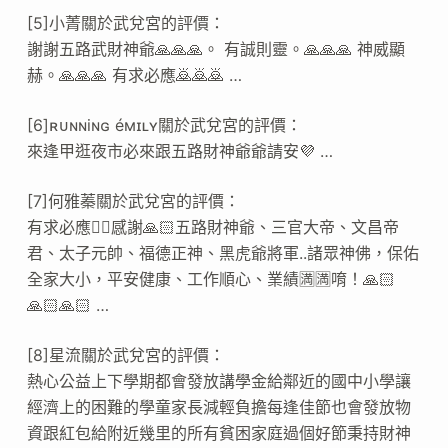
[5]小菁關於武兌宮的評價：
謝謝五路武財神爺🙏🙏🙏。 有誠則靈。🙏🙏🙏 神威顯
赫。🙏🙏🙏 有求必應🙇🙇🙇 …
[6]ʀᴜɴɴiɴɢ éмɪʟʏ關於武兌宮的評價：
來逢甲逛夜市必來跟五路財神爺爺請安💜 …
[7]何雅蓁關於武兌宮的評價：
有求必應👍🏻感謝🙏🏻五路財神爺、三官大帝、文昌帝
君、太子元帥、福德正神、黑虎爺將軍..諸眾神佛，保佑
全家大小，平安健康、工作順心、業績🈵️🈵️唷！🙏🏻
🙏🏻🙏🏻 …
[8]星流關於武兌宮的評價：
熱心公益上下學期都會發放講學金給鄰近的國中小學讓
經濟上的困難的學童家長減輕負擔每逢佳節也會發放物
資跟紅包給附近幾里的所有貧困家庭過個好節秉持財神