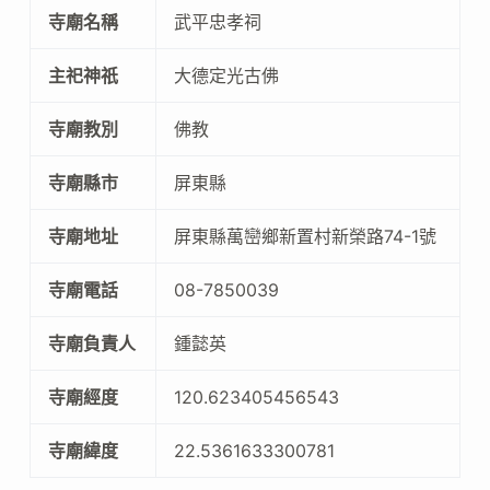
寺廟名稱
武平忠孝祠
主祀神祇
大德定光古佛
寺廟教別
佛教
寺廟縣市
屏東縣
寺廟地址
屏東縣萬巒鄉新置村新榮路74-1號
寺廟電話
08-7850039
寺廟負責人
鍾懿英
寺廟經度
120.623405456543
寺廟緯度
22.5361633300781