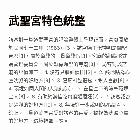
武聖宮特色統整
訪客對一貫道武聖宮的評論整體上呈現正面，宮廟開放
於民國七十二年（1983）[3]。該宮廟主祀神明是關聖
帝君[3]，屬於道教的一貫道教派[3]。宮廟的組織形式
為管理委員會，屬於勸募類型的寺廟[3]。 訪客對該宮
廟的評價如下： 1. 沒有具體評價[1][2]。 2. 該地點為心
靈沈澱的好地方[9]。 3. 宮廟神聖莊嚴，令人喜歡[8]。
4. 環境如同人間的大法船[5]。 5. 在星空下的涼亭環境
宜人[6]。 6. 有助於誠信吃齋度過厄運[7]。 7. 訪客認為
是超讚的好地方[10]。 8. 無法進一步說明的評論[4]。
綜上，一貫道武聖宮受到訪客的喜愛，被視為沈澱心靈
的好地方，環境神聖莊嚴。