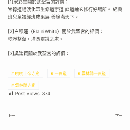
[1]宋彩雲關於武聖宮的評價：
崇德道場渡化眾生修道辦道 談道論玄修行好場所。 經典
班兒童讀經班成果展 善緣滿天下。
[2]白穆蓮（ElainiWhite）關於武聖宮的評價：
乾淨整潔，增長靈識之處。
[3]吳建賢關於武聖宮的評價：
# 明明上帝寺廟
# 一貫道
# 雲林縣一貫道
# 雲林縣寺廟
Post Views:
374
上一
下一