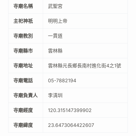
寺廟名稱
武聖宮
主祀神祇
明明上帝
寺廟教別
一貫道
寺廟縣市
雲林縣
寺廟地址
雲林縣元長鄉長南村進化街4之1號
寺廟電話
05-7882194
寺廟負責人
李清圳
寺廟經度
120.315147399902
寺廟緯度
23.6473064422607