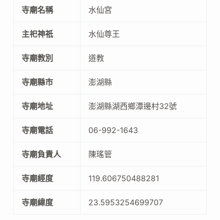
寺廟名稱
水仙宮
主祀神祇
水仙尊王
寺廟教別
道教
寺廟縣市
澎湖縣
寺廟地址
澎湖縣湖西鄉潭邊村32號
寺廟電話
06-992-1643
寺廟負責人
陳瑤管
寺廟經度
119.606750488281
寺廟緯度
23.5953254699707