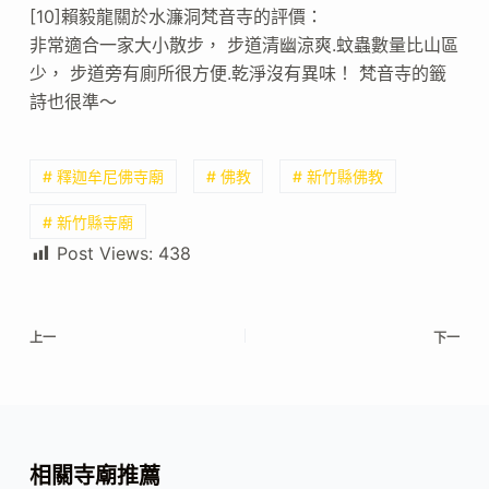
[10]賴毅龍關於水濂洞梵音寺的評價：
非常適合一家大小散步， 步道清幽涼爽.蚊蟲數量比山區
少， 步道旁有廁所很方便.乾淨沒有異味！ 梵音寺的籤
詩也很準～
# 釋迦牟尼佛寺廟
# 佛教
# 新竹縣佛教
# 新竹縣寺廟
Post Views:
438
上一
下一
相關寺廟推薦