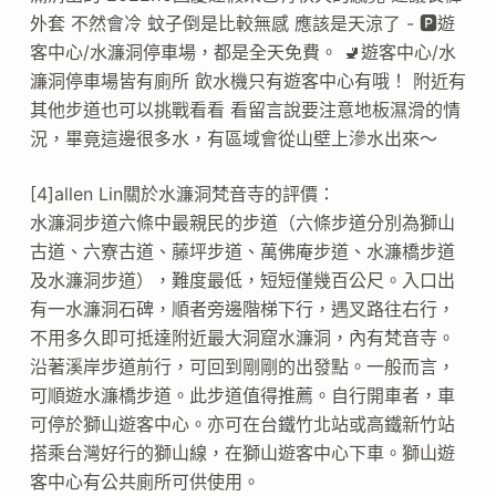
外套 不然會冷 蚊子倒是比較無感 應該是天涼了 - 🅿️遊
客中心/水濂洞停車場，都是全天免費。 🚽遊客中心/水
濂洞停車場皆有廁所 飲水機只有遊客中心有哦！ 附近有
其他步道也可以挑戰看看 看留言說要注意地板濕滑的情
況，畢竟這邊很多水，有區域會從山壁上滲水出來～
[4]allen Lin關於水濂洞梵音寺的評價：
水濂洞步道六條中最親民的步道（六條步道分別為獅山
古道、六寮古道、藤坪步道、萬佛庵步道、水濂橋步道
及水濂洞步道），難度最低，短短僅幾百公尺。入口出
有一水濂洞石碑，順者旁邊階梯下行，遇叉路往右行，
不用多久即可抵達附近最大洞窟水濂洞，內有梵音寺。
沿著溪岸步道前行，可回到剛剛的出發點。一般而言，
可順遊水濂橋步道。此步道值得推薦。自行開車者，車
可停於獅山遊客中心。亦可在台鐵竹北站或高鐵新竹站
搭乘台灣好行的獅山線，在獅山遊客中心下車。獅山遊
客中心有公共廁所可供使用。