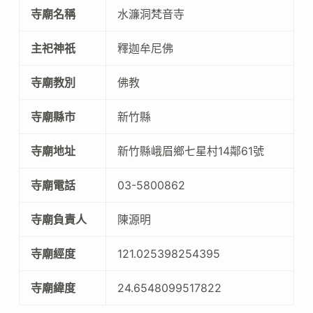
寺廟名稱
水濂洞梵音寺
主祀神祇
釋迦牟尼佛
寺廟教別
佛教
寺廟縣市
新竹縣
寺廟地址
新竹縣峨眉鄉七星村14鄰61號
寺廟電話
03-5800862
寺廟負責人
陳源明
寺廟經度
121.025398254395
寺廟緯度
24.6548099517822