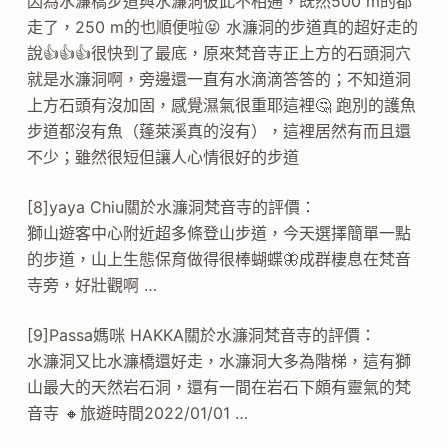
因為水濂橋步道與水濂洞彼此不相通，既然500 m的都
走了，250 m的也順便啦😝 水濂洞的步道真的超好走的
說👍👍👍很快到了最底，原來梵音寺正上方的石頭洞穴
就是水濂洞啊，旁邊還一直有水滴滴答答的；不知道洞
上方石頭有沒加固，感覺濕氣很重耶這裡🤔 跑別的護魚
步道都沒有魚（蓬萊溪真的沒有），這裡居然有而且還
不少；雖然很短但讓人心情很好的步道
[8]yaya Chiu關於水濂洞梵音寺的評價：
獅山遊客中心附近超多條登山步道，今天選擇簡單一點
的步道，山上生態保育做得很棒蝴蝶🦋成群棲息在梵音
寺旁，好壯觀啊 …
[9]Passa媽咪 HAKKA關於水濂洞梵音寺的評價：
水濂洞又比水濂橋還好走，水濂洞大多為階梯，這有獅
山最大的天然岩石洞，還有一間在岩石下頗有靈氣的梵
音寺 🔸️旅遊時間2022/01/01 …