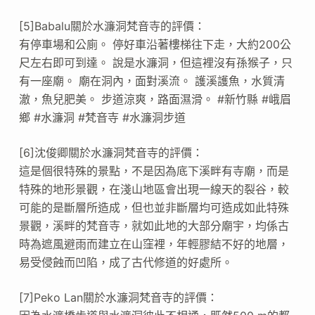
[5]Babalu關於水濂洞梵音寺的評價：
有停車場和公廁。 停好車沿著樓梯往下走，大約200公
尺左右即可到達。 說是水濂洞，但這裡沒有孫猴子，只
有一座廟。 廟在洞內，面對溪流。 護溪護魚，水質清
澈，魚兒肥美。 步道涼爽，路面濕滑。 #新竹縣 #峨眉
鄉 #水濂洞 #梵音寺 #水濂洞步道
[6]沈俊卿關於水濂洞梵音寺的評價：
這是個很特殊的景點，不是因為底下溪畔有寺廟，而是
特殊的地形景觀，在淺山地區會出現一線天的裂谷，較
可能的是斷層所造成，但也並非斷層均可造成如此特殊
景觀，溪畔的梵音寺，就如此地的大部分廟宇，均係古
時為遮風避雨而建立在山窪裡，年輕膠結不好的地層，
易受侵蝕而凹陷，成了古代修道的好處所。
[7]Peko Lan關於水濂洞梵音寺的評價：