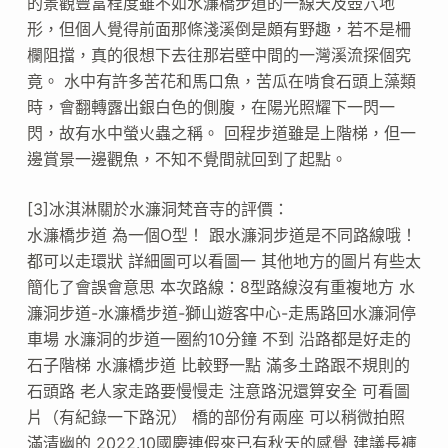
的景觀豐富程度雖不如水濂橋步道的一線天及壺穴地
形，但個人覺得前面那條淺溪倒是頗有野趣，若不是柵
欄阻擋，真的很想下去往那岩壁中間的一灣溪流探個究
竟。 水中有許多苦花和馬口魚，苦瓜在啃食石頭上藻類
時，會翻轉露出銀白色的側腹，在陽光照耀下一閃一
閃，故有水中螢火蟲之稱。 回程步道雖是上階梯，但一
邊賞景一邊觀魚，不知不覺間就回到了起點。
[3]冰淇淋關於水濂洞梵音寺的評價：
水濂橋步道 為一個O型！ 跟水濂洞步道是不同路線哦！
都可以走環狀 詳細圖可以看圖一 其他地方的圖片有些太
簡化了會誤會意思 本次路線：8型路線沒有重複地方 水
濂洞步道-水濂橋步道-獅山遊客中心-走馬路回水濂洞停
車場 水濂洞的步道一圈約10分鐘 不到 沿路都是好走的
石子階梯 水濂橋步道 比較野一點 滿多土路跟不規則的
石頭路 老人家走路要慢慢走 注意路況還算安全 可看圖
片（有紀錄一下路況） 橋的部份有兩座 可以稍微拍照
滿清幽的 2022.10國慶連假來已有秋天的感覺 建議長褲