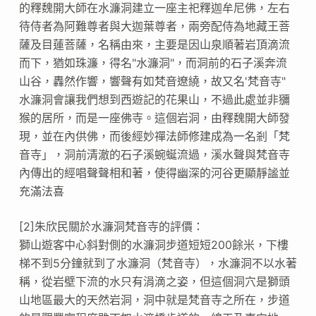
的釋魏開大師在水濂洞建立一座主祀釋迦牟尼佛，左右
待侍者為阿難尊者與大迦葉尊者，兩旁配侍為地藏王菩
薩及目蓮菩薩，名稱由來，主要是因山泉順著岩頂滴流
而下，猶如珠濂，得名"水濂洞"，而洞前的石子溪奔流
山谷，轟然作響，響聲有如梵音遼繞，故又名'梵音寺"
水濂洞會讓我們想到西遊記的花果山，不過此處並非獼
猴的居所，而是一座佛寺。這個岩洞，由釋魏開大師發
現，並在內供佛，而後經妙禪法師修建成為一名剎「梵
音寺」，洞前清澈的石子溪蜿蜒流過，溪水聲與梵音寺
內傳出的經唱聲聲相和著，使得幽深的河谷更顯靜謐並
充滿法喜
[2]朱欣民關於水濂洞梵音寺的評價：
獅山遊客中心斜對側的水濂洞步道短短200餘米，下樓
梯不到5分鐘就到了水濂洞（梵音寺），水濂洞不以水著
稱，從岩壁下流的水只有涓滴之姿，但這個洞穴是獅頭
山地區最大的天然岩洞，洞中就是梵音寺之所在，步道