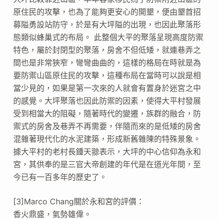
原住民的攻擊，也為了能夠更安心的開墾，便由墾首招
募隘勇設站防守，於是有大坪隘的出現，也因此聚落形
態類似蜂巢式的布局。 此整個大平的聚落呈現高度防禦
特色，屬於封閉型的聚落，房舍不但低矮，就連巷弄之
間也是非常狹窄，彎彎曲曲的，這樣的格局在時就是為
要防禦山區原住民的攻擊，這種布局在當時可以說是相
當少見的，如果是第一次來的人就會有置身於迷宮之中
的感覺。大坪聚落也因此防禦的因素，使得大平村發展
受到相當大的阻礙，隨著時代的變遷，族群的融合，防
禦式的房舍及巷弄不再需要，伴隨而來的是低矮的房舍
混雜著現代化的水泥建築，形成新舊雜陳的特殊景象。
據大平村的老村長鍾天翞表示，大坪的中心信仰為永和
宮，其供奉的是三官大帝創建的年代是在道光年間，至
今已有一百多年的歷史了。
[3]Marco Chang關於永和宮的評價：
香火鼎盛，氣勢雄偉。