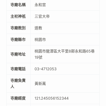
寺廟名稱
永和宮
主祀神祇
三官大帝
寺廟教別
道教
寺廟縣市
桃園市
桃園市龍潭區大平里8鄰永和路65巷
寺廟地址
19號
寺廟電話
03-4712053
寺廟負責
黃新萬
人
寺廟經度
121.245056152344