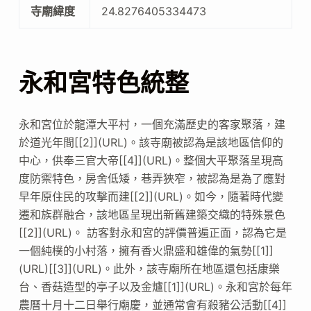
寺廟緯度
24.8276405334473
永和宮特色統整
永和宮位於龍潭大平村，一個充滿歷史的客家聚落，建
於道光年間[[2]](URL)。該寺廟被認為是該地區信仰的
中心，供奉三官大帝[[4]](URL)。整個大平聚落呈現高
度防禦特色，房舍低矮，巷弄狹窄，被認為是為了應對
早年原住民的攻擊而建[[2]](URL)。如今，隨著時代變
遷和族群融合，該地區呈現出新舊建築交織的特殊景色
[[2]](URL)。 訪客對永和宮的評價普遍正面，認為它是
一個純樸的小村落，擁有香火鼎盛和雄偉的氣勢[[1]]
(URL)[[3]](URL)。此外，該寺廟所在地區還包括康樂
台、香菇造型的亭子以及金爐[[1]](URL)。永和宮於每年
農曆十月十二日舉行廟慶，並通常會有殺豬公活動[[4]]