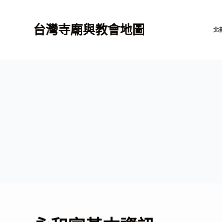
跳
至
台灣寺廟與教會地圖
北
主
要
內
容