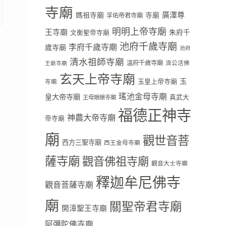
寺廟
廣澤尊
媽祖寺廟
寺廟
孚佑帝君寺廟
明明上帝寺廟
王寺廟
朱府千
文衡聖帝寺廟
池府千歲寺廟
李府千歲寺廟
歲寺廟
池府
清水祖師寺廟
溫府千歲寺廟
濟公活佛
王爺寺廟
玄天上帝寺廟
玉
玉皇上帝寺廟
寺廟
瑤池金母寺廟
皇大帝寺廟
真武大
王母娘娘寺廟
福德正神寺
神農大帝寺廟
帝寺廟
廟
觀世音菩
西方三聖寺廟
西王金母寺廟
薩寺廟
觀音佛祖寺廟
觀音大士寺廟
釋迦牟尼佛寺
觀音菩薩寺廟
廟
關聖帝君寺廟
開漳聖王寺廟
阿彌陀佛寺廟