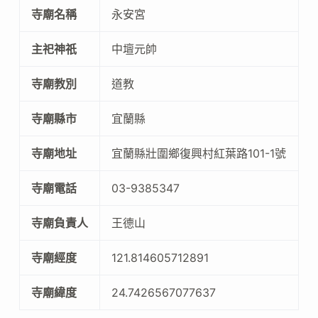
寺廟名稱
永安宮
主祀神祇
中壇元帥
寺廟教別
道教
寺廟縣市
宜蘭縣
寺廟地址
宜蘭縣壯圍鄉復興村紅葉路101-1號
寺廟電話
03-9385347
寺廟負責人
王德山
寺廟經度
121.814605712891
寺廟緯度
24.7426567077637