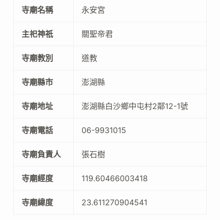
寺廟名稱
永安宮
主祀神祇
關聖帝君
寺廟教別
道教
寺廟縣市
澎湖縣
寺廟地址
澎湖縣白沙鄉中屯村2鄰12-1號
寺廟電話
06-9931015
寺廟負責人
張石樹
寺廟經度
119.60466003418
寺廟緯度
23.611270904541