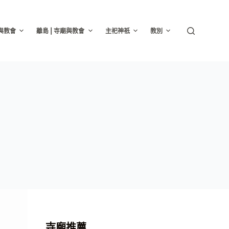
廟與教會
離島 | 寺廟與教會
主祀神祇
教別
寺廟推薦