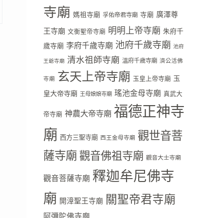
寺廟
廣澤尊
媽祖寺廟
寺廟
孚佑帝君寺廟
明明上帝寺廟
王寺廟
朱府千
文衡聖帝寺廟
池府千歲寺廟
李府千歲寺廟
歲寺廟
池府
清水祖師寺廟
溫府千歲寺廟
濟公活佛
王爺寺廟
玄天上帝寺廟
玉
玉皇上帝寺廟
寺廟
瑤池金母寺廟
皇大帝寺廟
真武大
王母娘娘寺廟
福德正神寺
神農大帝寺廟
帝寺廟
廟
觀世音菩
西方三聖寺廟
西王金母寺廟
薩寺廟
觀音佛祖寺廟
觀音大士寺廟
釋迦牟尼佛寺
觀音菩薩寺廟
廟
關聖帝君寺廟
開漳聖王寺廟
阿彌陀佛寺廟