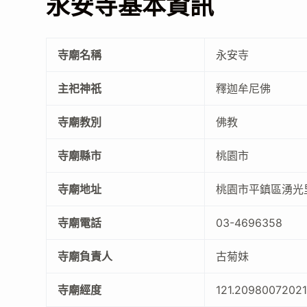
永安寺基本資訊
寺廟名稱
永安寺
主祀神祇
釋迦牟尼佛
寺廟教別
佛教
寺廟縣市
桃園市
寺廟地址
桃園市平鎮區湧光里
寺廟電話
03-4696358
寺廟負責人
古菊妹
寺廟經度
121.2098007202