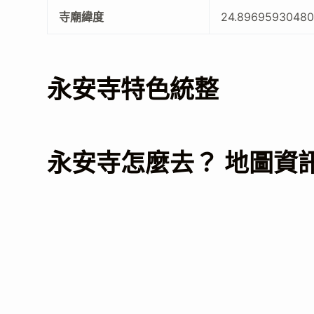
寺廟緯度
24.8969593048
永安寺特色統整
永安寺怎麼去？ 地圖資