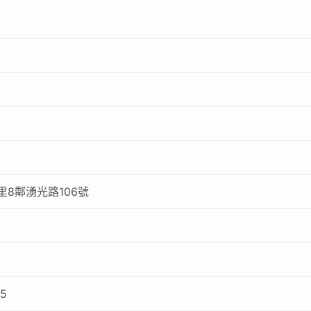
8鄰湧光路106號
15