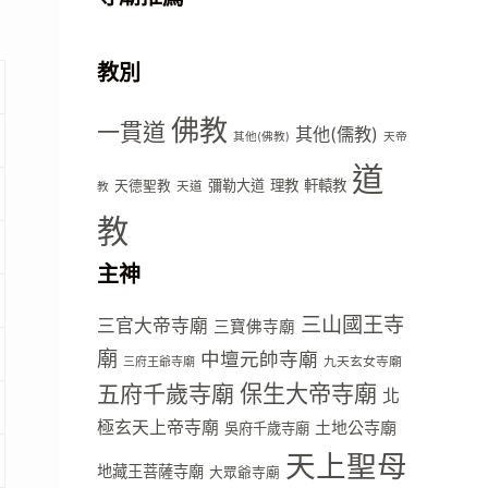
教別
佛教
一貫道
其他(儒教)
其他(佛教)
天帝
道
彌勒大道
理教
軒轅教
天德聖教
天道
教
教
主神
三山國王寺
三官大帝寺廟
三寶佛寺廟
廟
中壇元帥寺廟
九天玄女寺廟
三府王爺寺廟
五府千歲寺廟
保生大帝寺廟
北
極玄天上帝寺廟
土地公寺廟
吳府千歲寺廟
天上聖母
地藏王菩薩寺廟
大眾爺寺廟