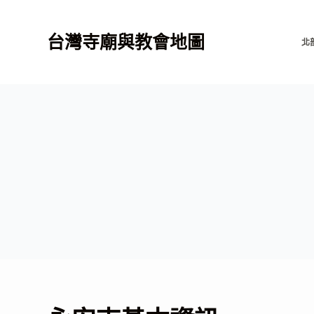
跳
至
台灣寺廟與教會地圖
北
主
要
內
容