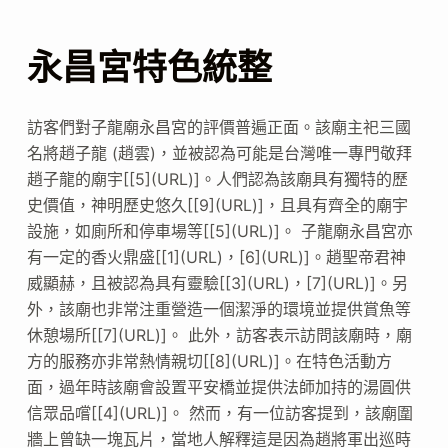
永昌宮特色統整
訪客們對子龍廟永昌宮的評價普遍正面。該廟主祀三國
名將趙子龍 (趙雲)，並被認為可能是台灣唯一專門敬拜
趙子龍的廟宇[[5](URL)]。人們認為該廟具有獨特的歷
史價值，神明歷史悠久[[9](URL)]，且具有齊全的廟宇
設施，如廁所和停車場等[[5](URL)]。 子龍廟永昌宮亦
有一定的香火鼎盛[[1](URL)，[6](URL)]。趙聖帝君神
威顯赫，且被認為具有靈驗[[3](URL)，[7](URL)]。另
外，該廟也非常注重營造一個潔淨的環境並提供賞魚等
休憩場所[[7](URL)]。 此外，訪客表示訪問該廟時，廟
方的服務亦非常熱情親切[[8](URL)]。在特色活動方
面，過年時該廟會設置平安橋並提供法師加持的湯圓供
信眾品嚐[[4](URL)]。 然而，有一位訪客提到，該廟圍
牆上曾缺一塊瓦片，當地人解釋這是因為趙將軍出巡時