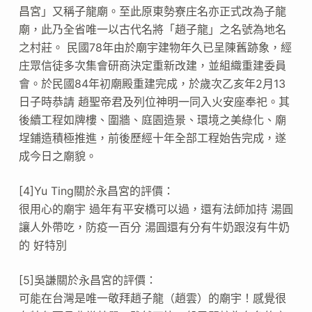
昌宮」又稱子龍廟。至此原東勢寮庄名亦正式改為子龍
廟，此乃全省唯一以古代名將「趙子龍」之名號為地名
之村莊。 民國78年由於廟宇建物年久已呈陳舊跡象，經
庄眾信徒多次集會研商決定重新改建，並組織重建委員
會。於民國84年初廟殿重建完成，於歲次乙亥年2月13
日子時恭請 趙聖帝君及列位神明一同入火安座奉祀。其
後續工程如牌樓、圍牆、庭園造景、環境之美綠化、廟
埕鋪造積極推進，前後歷經十年全部工程始告完成，遂
成今日之廟貌。
[4]Yu Ting關於永昌宮的評價：
很用心的廟宇 過年有平安橋可以過，還有法師加持 湯圓
讓人外帶吃，防疫一百分 湯圓還有分有牛奶跟沒有牛奶
的 好特別
[5]吳謙關於永昌宮的評價：
可能在台灣是唯一敬拜趙子龍（趙雲）的廟宇！感覺很