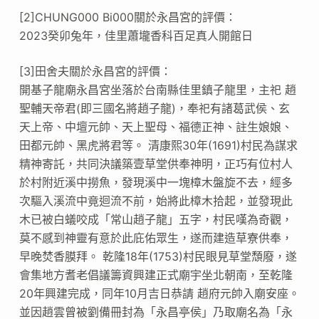
[2]CHUNG000 Bi000關於永昌宮的評價：
2023癸卯兔年，佳里蕭壠香科百足真人開館日
[3]田舍夫關於永昌宮的評價：
開基子龍廟永昌宮坐落於台南縣佳里鎮子龍里，主祀 趙
聖輔天帝君(即三國名將趙子龍)，奉祀有諸葛武侯、玄
天上帝、中壇元帥、天上聖母、福德正神、註生娘娘、
田都元帥、黑虎將君等。 清康熙30年(1691)村民為謀求
精神寄託，共同決議築壹草堂供奉神明，正巧有位村人
於村附近溪中撈魚，發現溪中一塊樟木盤旋不去，經多
次驅入溪流中竟迴流不前，始將此樟木拾起，並發現此
木已被白蟻咬成「常山趙子龍」五字，村民嘆為奇觀，
莫不感到神靈有意於此庇佑眾生，遂而建造草寮供奉，
早晚焚香膜拜。 乾隆18年(1753)村民眼見草堂頹廢，遂
會集地方耆老倡議籌資興建正式廟宇坐北朝南，至乾隆
20年興建完成，同年10月吉日恭請 趙府元帥入廟安座。
並因趙雲曾被劉備冊封為「永昌亭侯」乃取廟名為「永