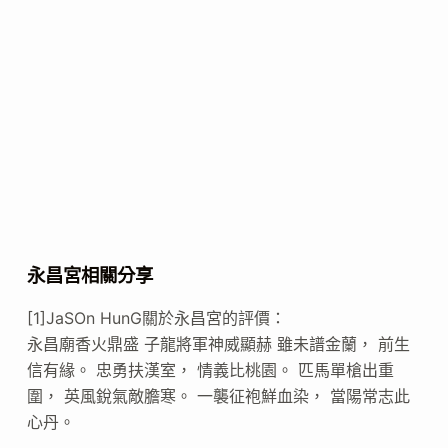
永昌宮相關分享
[1]JaSOn HunG關於永昌宮的評價：
永昌廟香火鼎盛 子龍將軍神威顯赫 雖未譜金蘭， 前生
信有緣。 忠勇扶漢室， 情義比桃園。 匹馬單槍出重
圍， 英風銳氣敵膽寒。 一襲征袍鮮血染， 當陽常志此
心丹。