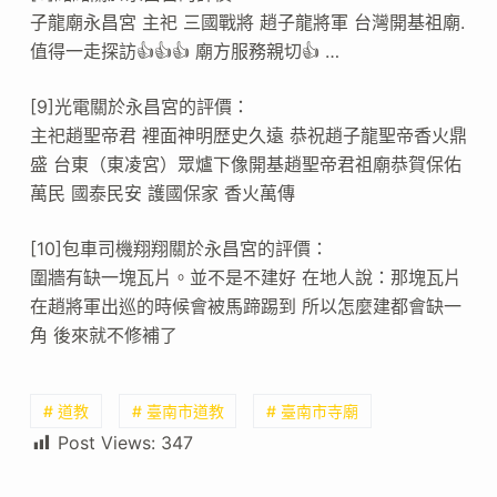
子龍廟永昌宮 主祀 三國戰將 趙子龍將軍 台灣開基祖廟.
值得一走探訪👍👍👍 廟方服務親切👍 …
[9]光電關於永昌宮的評價：
主祀趙聖帝君 裡面神明歴史久遠 恭祝趙子龍聖帝香火鼎
盛 台東（東凌宮）眾爐下像開基趙聖帝君祖廟恭賀保佑
萬民 國泰民安 護國保家 香火萬傳
[10]包車司機翔翔關於永昌宮的評價：
圍牆有缺一塊瓦片。並不是不建好 在地人說：那塊瓦片
在趙將軍出巡的時候會被馬蹄踢到 所以怎麼建都會缺一
角 後來就不修補了
# 道教
# 臺南市道教
# 臺南市寺廟
Post Views:
347