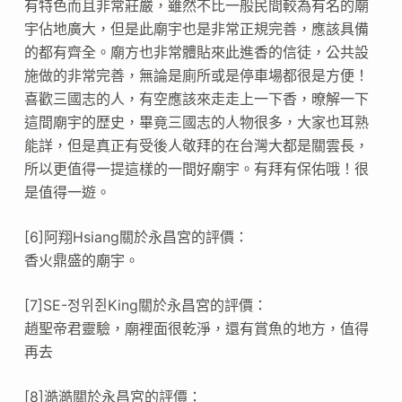
有特色而且非常莊嚴，雖然不比一般民間較為有名的廟
宇佔地廣大，但是此廟宇也是非常正規完善，應該具備
的都有齊全。廟方也非常體貼來此進香的信徒，公共設
施做的非常完善，無論是廁所或是停車場都很是方便！
喜歡三國志的人，有空應該來走走上一下香，暸解一下
這間廟宇的歴史，畢竟三國志的人物很多，大家也耳熟
能詳，但是真正有受後人敬拜的在台灣大都是關雲長，
所以更值得一提這樣的一間好廟宇。有拜有保佑哦！很
是值得一遊。
[6]阿翔Hsiang關於永昌宮的評價：
香火鼎盛的廟宇。
[7]SE-정위쥔King關於永昌宮的評價：
趙聖帝君靈驗，廟裡面很乾淨，還有賞魚的地方，值得
再去
[8]澔澔關於永昌宮的評價：