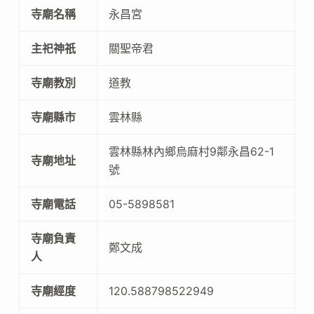
寺廟名稱
永昌宮
主祀神祇
關聖帝君
寺廟教別
道教
寺廟縣市
雲林縣
雲林縣林內鄉烏麻村9鄰永昌62-1
寺廟地址
號
寺廟電話
05-5898581
寺廟負責
鄭文成
人
寺廟經度
120.588798522949