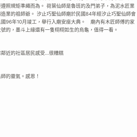
遵照規矩準繩而為。 荷葉仙師是魯班的及門弟子，為泥水匠業
造業的祖師爺。 汐止巧聖仙師廟於民國84年經汐止巧聖仙師會
國96年10月竣工，舉行入廟安座大典。 廟內有木匠師傅的家
大號的，墨斗上緣還有一隻栩栩如生的烏龜，值得一看。
慮鄰近的社區居民感受…很糟糕
先師的靈氣。感恩！