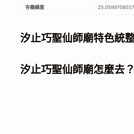
寺廟緯度
25.059970855
汐止巧聖仙師廟特色統
汐止巧聖仙師廟怎麼去？