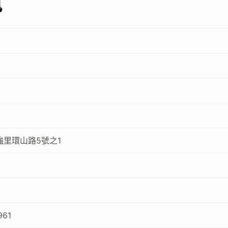
訊
里環山路5號之1
961