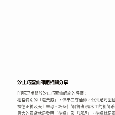
汐止巧聖仙師廟相關分享
[1]張琨甫關於汐止巧聖仙師廟的評價：
相當特別的「職業廟」，供奉三尊仙師，分別是巧聖仙師
福德正神及天上聖母。巧聖仙師(魯班)是木工的祖師爺
最大的貢獻就是發明「準繩」及「規矩」，準繩就是