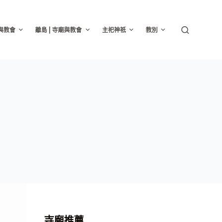
廟與教會
離島 | 寺廟與教會
主祀神祇
教別
寺廟推薦