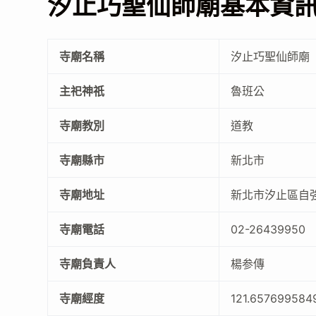
汐止巧聖仙師廟基本資
寺廟名稱
汐止巧聖仙師廟
主祀神祇
魯班公
寺廟教別
道教
寺廟縣市
新北市
寺廟地址
新北市汐止區自強
寺廟電話
02-26439950
寺廟負責人
楊参傳
寺廟經度
121.657699584