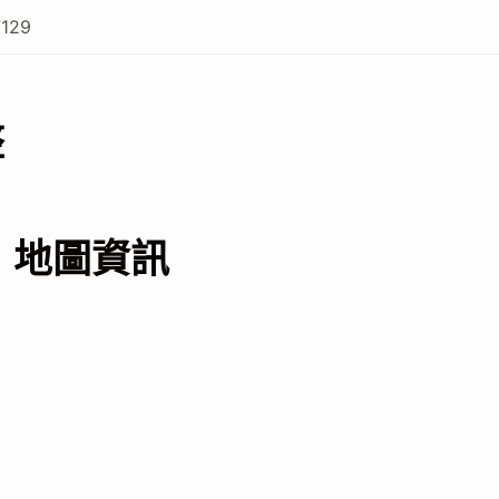
7129
整
 地圖資訊