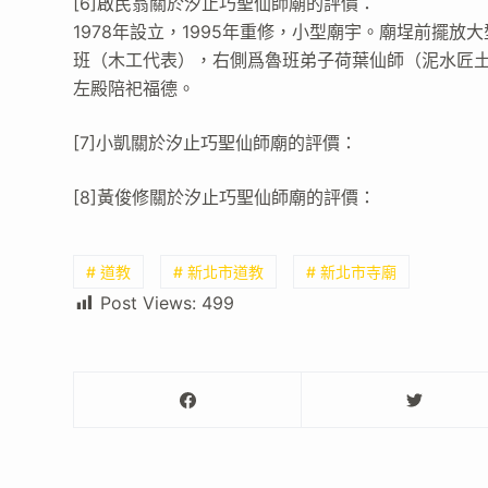
[6]啟民翁關於汐止巧聖仙師廟的評價：
1978年設立，1995年重修，小型廟宇。廟埕前擺
班（木工代表），右側爲魯班弟子荷葉仙師（泥水匠
左殿陪祀福德。
[7]小凱關於汐止巧聖仙師廟的評價：
[8]黃俊修關於汐止巧聖仙師廟的評價：
# 道教
# 新北市道教
# 新北市寺廟
Post Views:
499