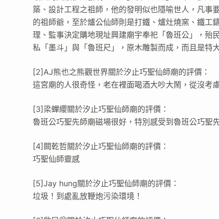
築、設計工程之祖師，他的發明似也隱喻世人，凡事要
的祖師爺，至於爐公仙師則是打鐵、爐灶燒窯、鐵工鑄
理、監事決定購地現址興建廟宇奉祀「魯班公」，殆民
私「墨斗」與「魯班尺」，原木雕製而成，而且是特
[2]AJ熊也之熊觀世界關於汐止巧聖仙師廟的評價：
這宮廟的人很奇怪，老在裡面喝酒大吵大鬧，從沒考
[3]梁蟬纓關於汐止巧聖仙師廟的評價：
魯班公巧聖先師廟磁場很好，特別感受到魯班公巧聖
[4]闕乾哲關於汐止巧聖仙師廟的評價：
巧聖仙師靈感
[5]Jay hung關於汐止巧聖仙師廟的評價：
垃圾！到處亂放鞭炮污染環境！