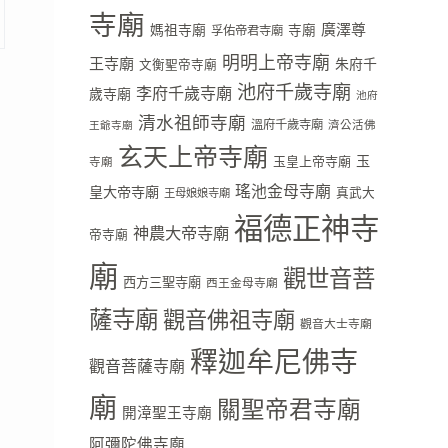
寺廟
廣澤尊
媽祖寺廟
寺廟
孚佑帝君寺廟
明明上帝寺廟
王寺廟
朱府千
文衡聖帝寺廟
池府千歲寺廟
李府千歲寺廟
歲寺廟
池府
清水祖師寺廟
溫府千歲寺廟
濟公活佛
王爺寺廟
玄天上帝寺廟
玉
玉皇上帝寺廟
寺廟
瑤池金母寺廟
皇大帝寺廟
真武大
王母娘娘寺廟
福德正神寺
神農大帝寺廟
帝寺廟
廟
觀世音菩
西方三聖寺廟
西王金母寺廟
薩寺廟
觀音佛祖寺廟
觀音大士寺廟
釋迦牟尼佛寺
觀音菩薩寺廟
廟
關聖帝君寺廟
開漳聖王寺廟
阿彌陀佛寺廟