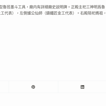
放大型魯班墨斗工具，廟内有詳細廟史説明牌。正殿主祀三神明爲魯
土工代表），左側爐公仙師（鑄鐵匠金工代表）。右殿陪祀媽祖