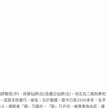
魯班(中)、荷葉仙師(右)及爐公仙師(左)。另左右二殿則奉祀
，因其天性靈巧，故名。生於魯國，距今已有2500多年，生平
墨斗，規矩者「規」乃圓也，「矩」乃方也，被尊奉為木匠、建