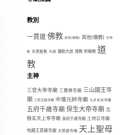
教別
佛教
一貫道
其他(儒教)
其他(佛教)
天帝
道
彌勒大道
理教
軒轅教
天德聖教
天道
教
教
主神
三山國王寺
三官大帝寺廟
三寶佛寺廟
廟
中壇元帥寺廟
九天玄女寺廟
三府王爺寺廟
五府千歲寺廟
保生大帝寺廟
北
極玄天上帝寺廟
土地公寺廟
吳府千歲寺廟
天上聖母
地藏王菩薩寺廟
大眾爺寺廟