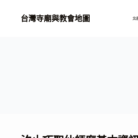
跳
至
台灣寺廟與教會地圖
北
主
要
內
容