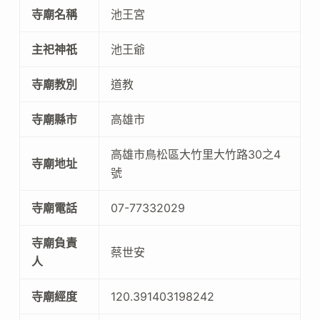
寺廟名稱
池王宮
主祀神祇
池王爺
寺廟教別
道教
寺廟縣市
高雄市
高雄市鳥松區大竹里大竹路30之4
寺廟地址
號
寺廟電話
07-77332029
寺廟負責
蔡世安
人
寺廟經度
120.391403198242