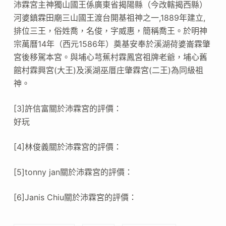
沛霖宮主神獨山國王係廣東省揭陽縣（今改轄揭西縣）
河婆鎮霖田廟三山國王渡台開基祖神之一,1889年建立,
排位三王，俗姓喬，名俊，字威惠，簡稱喬王。於明神
宗萬曆14年（西元1586年）奠基安奉於溪湖荷婆崙霖肇
宮後移駕本宮。與埔心芎蕉村霖鳳宮祖牌老爺，埔心舊
館村霖興宮(大王)及溪湖巫厝庄肇霖宮(二王)為同級祖
神。
[3]許信富關於沛霖宮的評價：
好玩
[4]林俊義關於沛霖宮的評價：
[5]tonny jan關於沛霖宮的評價：
[6]Janis Chiu關於沛霖宮的評價：