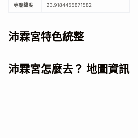
寺廟緯度
23.9184455871582
沛霖宮特色統整
沛霖宮怎麼去？ 地圖資訊