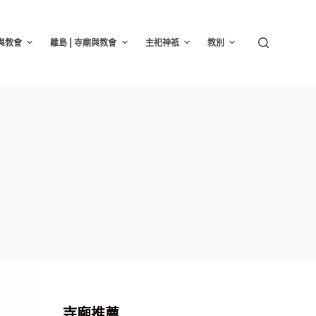
廟與教會
離島 | 寺廟與教會
主祀神祇
教別
寺廟推薦