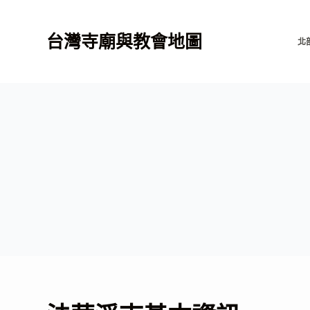
跳
至
台灣寺廟與教會地圖
北
主
要
內
容