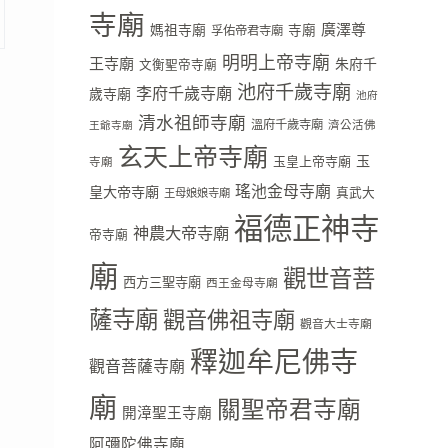
寺廟
廣澤尊
媽祖寺廟
寺廟
孚佑帝君寺廟
明明上帝寺廟
王寺廟
朱府千
文衡聖帝寺廟
池府千歲寺廟
李府千歲寺廟
歲寺廟
池府
清水祖師寺廟
溫府千歲寺廟
濟公活佛
王爺寺廟
玄天上帝寺廟
玉
玉皇上帝寺廟
寺廟
瑤池金母寺廟
皇大帝寺廟
真武大
王母娘娘寺廟
福德正神寺
神農大帝寺廟
帝寺廟
廟
觀世音菩
西方三聖寺廟
西王金母寺廟
薩寺廟
觀音佛祖寺廟
觀音大士寺廟
釋迦牟尼佛寺
觀音菩薩寺廟
廟
關聖帝君寺廟
開漳聖王寺廟
阿彌陀佛寺廟