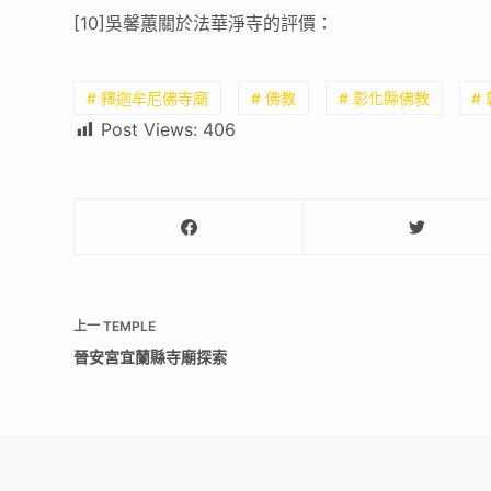
[10]吳馨蕙關於法華淨寺的評價：
# 釋迦牟尼佛寺廟
# 佛教
# 彰化縣佛教
#
Post Views:
406
上一
TEMPLE
晉安宮宜蘭縣寺廟探索