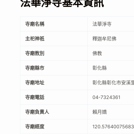
法華淨寺基本資訊
寺廟名稱
法華淨寺
主祀神祇
釋迦牟尼佛
寺廟教別
佛教
寺廟縣市
彰化縣
寺廟地址
彰化縣彰化市安溪里
寺廟電話
04-7324361
寺廟負責人
賴月嬌
寺廟經度
120.5764007568