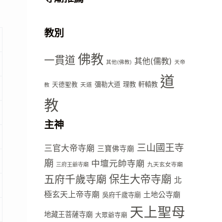
教別
佛教
一貫道
其他(儒教)
其他(佛教)
天帝
道
彌勒大道
理教
軒轅教
天德聖教
天道
教
教
主神
三山國王寺
三官大帝寺廟
三寶佛寺廟
廟
中壇元帥寺廟
九天玄女寺廟
三府王爺寺廟
五府千歲寺廟
保生大帝寺廟
北
極玄天上帝寺廟
土地公寺廟
吳府千歲寺廟
天上聖母
地藏王菩薩寺廟
大眾爺寺廟