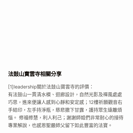
法鼓山寶雲寺相關分享
[1]leadership關於法鼓山寶雲寺的評價：
有法鼓山一貫清水模、迴廊設計，自然光影及禪風處處
巧思，進來便讓人感到心靜和安定感；12樓祈願觀音右
手結印，左手持淨瓶，慈悲撒下甘露，護持眾生遠離煩
惱。 修福修慧，利人利己；謝謝師姐們非常耐心的接待
專業解說，也感恩聖嚴師父留下如此豐富的法寶。