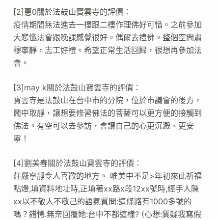
[2]惠0關於法鼓山寶雲寺的評價：
疫情期間無法進去一樓跟二樓作理佛好可惜。之前參加
大悲懺法會跟晚課感覺很好。偶爾去禮佛。整個空間肅
穆寧靜，志工好禮。希望正常生活回歸，很想再參加法
會。
[3]may k關於法鼓山寶雲寺的評價：
寶雲寺是法鼓山在台中市的分院，位於市議會的後方，
鬧中取靜，讓想要修習佛法的菩薩可以更方便的接觸到
佛法。有空可以去參訪，會讓自己的心更沉澱、更安
寧！
[4]劉美春關於法鼓山寶雲寺的評價：
莊嚴寧靜令人喜歡的地方。 唯美中不足>年初來此祈福
點燈,填資料地址時,正填著xx路x段12xx號時,經手人陳
xx以不敬人不敬己的語氣質問:這條路有1000多號的
嗎？錯愕.無奈回覆她:台中不都這樣? (心想:質疑我寫假