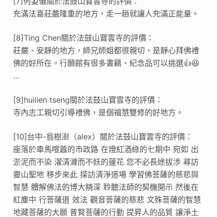
[7]何姿儀關於法鼓山寶雲寺的評價：
充滿法喜莊嚴隆重的地方，走一趟就讓人充滿正能量。
[8]Ting Chen關於法鼓山寶雲寺的評價：
莊嚴、安靜的地方，師兄師姐都很親切，是靜心拜佛禮
佛的好所在。行願館有很多書籍、紀念品可以挑選👍😆
…
[9]huilien tseng關於法鼓山寶雲寺的評價：
寺內志工親切引導禮佛，是個福慧雙修的好地方。
[10]台中-翁樹澍（alex）關於法鼓山寶雲寺的評價：
座落於車馬喧囂的市政路 在燈紅酒綠的七期中 宛如 出
淤泥而不染 濯清漣而不妖的蓮花 您不必長途拔涉 尋訪
靈山聖地 移步來此 探訪清淨道場 學習佛菩薩的慈悲與
智慧 體解佛法的博大精深 聆聽法師的契機開示 然後在
紅塵中 行菩薩道 效法 觀音菩薩的慈悲 文殊菩薩的智慧
地藏菩薩的大願 普賢菩薩的行動 提昇人的品質 讓淨土