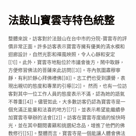
法鼓山寶雲寺特色統整
整體來說，訪客對於法鼓山在台中市的分院-寶雲寺的評
價非常正面。許多訪客表示寶雲寺擁有優美的清水模和
迴廊設計，自然光影和禪風映照，令人心靜和安定
[[1]]。此外，寶雲寺地點位於市議會後方，鬧中取靜，
方便修習佛法的菩薩來此訪問[[3]]。寺內氛圍肅穆寧
靜，有利於靜心拜佛禮佛[[8]]。志工們也受到讚譽，表
現出親切的態度和專業的引導[[2]]。 然而，也有一位訪
客對其中一位工作人員的態度表示不滿，認為她的語氣
不尊重[[4]]。儘管如此，大多數訪客仍認為寶雲寺是一
個充滿正能量和法喜的地方[[7]]，並表示希望能繼續參
加寶雲寺舉辦的法會[[2]]。訪客在寶雲寺度過的愉快時
光，並在其中翻閱書籍和挑選紀念品，增進了他們的佛
教修行[[5]]。整體而言，寶雲寺是一個能讓人體會佛法