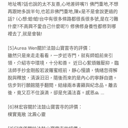
地址嗎?話也說的太不友善,心地差碎嘴?) 佛門重地,不想
再跟她多說半句,也若非佛門重地,陳x是不是會說更過的
話? (心想:蛤!蛤!台中有很多條路都很長很多號,是在刁難
什麼?不高興不愛自己什麼呢?) 修佛修身養性都修到哪
裡去了,就是會裝!
[5]Aurea Wen關於法鼓山寶雲寺的評價：
雖然只是來走走看看，一步近寺門，就有師姐前來引
領，介紹寺中環境，十分和善。 近日心絮煩雜壓抑，臨
法師手抄金剛般若波羅蜜經前，靜心慢讀，情緒忽得解
脫與釋放，清淚汩汩，隨後而來的是內心的寧靜自適。
信步到行願館隨手翻閱，結緣兩本書籍與紀念品。離去
後，竟又忍不住淚滴，卻是充滿法喜。感恩🙏 …
[6]林宏容關於法鼓山寶雲寺的評價：
樸實寬敞 沈澱心靈