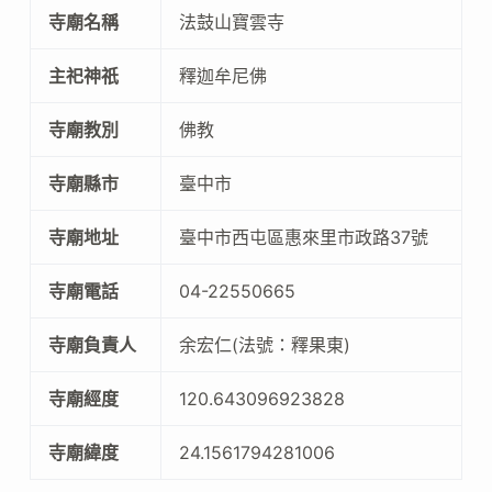
寺廟名稱
法鼓山寶雲寺
主祀神祇
釋迦牟尼佛
寺廟教別
佛教
寺廟縣市
臺中市
寺廟地址
臺中市西屯區惠來里市政路37號
寺廟電話
04-22550665
寺廟負責人
余宏仁(法號：釋果東)
寺廟經度
120.643096923828
寺廟緯度
24.1561794281006