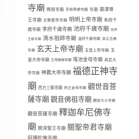
寺廟
廣澤尊
媽祖寺廟
寺廟
孚佑帝君寺廟
明明上帝寺廟
王寺廟
朱府千
文衡聖帝寺廟
池府千歲寺廟
李府千歲寺廟
歲寺廟
池府
清水祖師寺廟
溫府千歲寺廟
濟公活佛
王爺寺廟
玄天上帝寺廟
玉
玉皇上帝寺廟
寺廟
瑤池金母寺廟
皇大帝寺廟
真武大
王母娘娘寺廟
福德正神寺
神農大帝寺廟
帝寺廟
廟
觀世音菩
西方三聖寺廟
西王金母寺廟
薩寺廟
觀音佛祖寺廟
觀音大士寺廟
釋迦牟尼佛寺
觀音菩薩寺廟
廟
關聖帝君寺廟
開漳聖王寺廟
阿彌陀佛寺廟