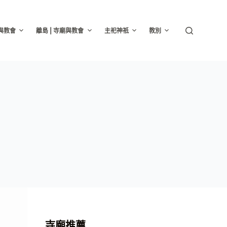
廟與教會
離島 | 寺廟與教會
主祀神祇
教別
寺廟推薦