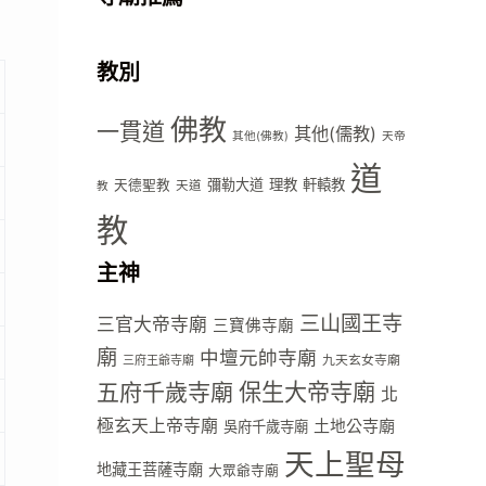
教別
佛教
一貫道
其他(儒教)
其他(佛教)
天帝
道
彌勒大道
理教
軒轅教
天德聖教
天道
教
教
主神
三山國王寺
三官大帝寺廟
三寶佛寺廟
廟
中壇元帥寺廟
九天玄女寺廟
三府王爺寺廟
五府千歲寺廟
保生大帝寺廟
北
極玄天上帝寺廟
土地公寺廟
吳府千歲寺廟
天上聖母
地藏王菩薩寺廟
大眾爺寺廟