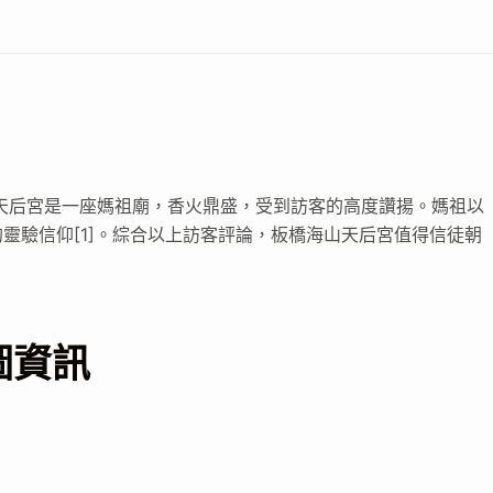
天后宮是一座媽祖廟，香火鼎盛，受到訪客的高度讚揚。媽祖以
靈驗信仰[1]。綜合以上訪客評論，板橋海山天后宮值得信徒朝
圖資訊