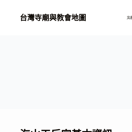
跳
至
台灣寺廟與教會地圖
北
主
要
內
容