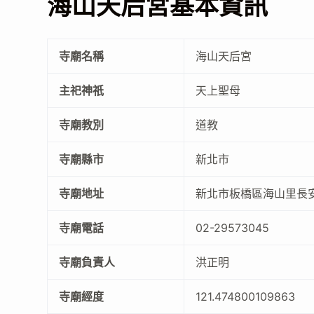
海山天后宮基本資訊
寺廟名稱
海山天后宮
主祀神祇
天上聖母
寺廟教別
道教
寺廟縣市
新北市
寺廟地址
新北市板橋區海山里長安街
寺廟電話
02-29573045
寺廟負責人
洪正明
寺廟經度
121.474800109863