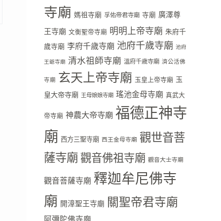
寺廟
廣澤尊
媽祖寺廟
寺廟
孚佑帝君寺廟
明明上帝寺廟
王寺廟
朱府千
文衡聖帝寺廟
池府千歲寺廟
李府千歲寺廟
歲寺廟
池府
清水祖師寺廟
溫府千歲寺廟
濟公活佛
王爺寺廟
玄天上帝寺廟
玉
玉皇上帝寺廟
寺廟
瑤池金母寺廟
皇大帝寺廟
真武大
王母娘娘寺廟
福德正神寺
神農大帝寺廟
帝寺廟
廟
觀世音菩
西方三聖寺廟
西王金母寺廟
薩寺廟
觀音佛祖寺廟
觀音大士寺廟
釋迦牟尼佛寺
觀音菩薩寺廟
廟
關聖帝君寺廟
開漳聖王寺廟
阿彌陀佛寺廟