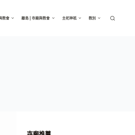
廟與教會
離島 | 寺廟與教會
主祀神祇
教別
寺廟推薦