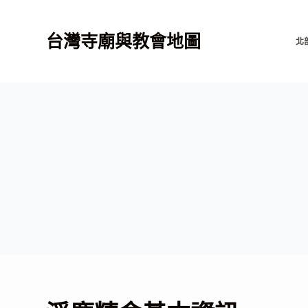
跳
至
台灣寺廟與教會地圖
北
主
要
內
容