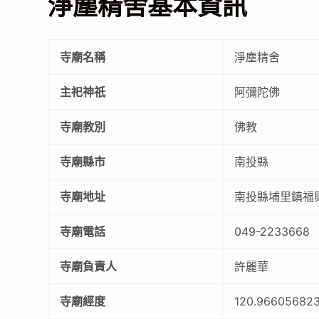
淨塵精舍基本資訊
寺廟名稱
淨塵精舍
主祀神祇
阿彌陀佛
寺廟教別
佛教
寺廟縣市
南投縣
寺廟地址
南投縣埔里鎮福興
寺廟電話
049-2233668
寺廟負責人
許麗華
寺廟經度
120.96605682