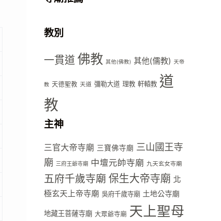
教別
佛教
一貫道
其他(儒教)
其他(佛教)
天帝
道
彌勒大道
理教
軒轅教
天德聖教
天道
教
教
主神
三山國王寺
三官大帝寺廟
三寶佛寺廟
廟
中壇元帥寺廟
九天玄女寺廟
三府王爺寺廟
五府千歲寺廟
保生大帝寺廟
北
極玄天上帝寺廟
土地公寺廟
吳府千歲寺廟
天上聖母
地藏王菩薩寺廟
大眾爺寺廟