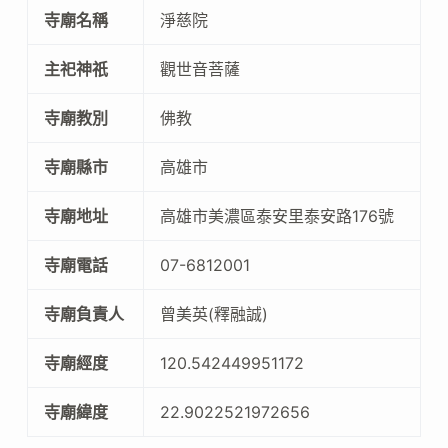
寺廟名稱
淨慈院
主祀神祇
觀世音菩薩
寺廟教別
佛教
寺廟縣市
高雄市
寺廟地址
高雄市美濃區泰安里泰安路176號
寺廟電話
07-6812001
寺廟負責人
曾美英(釋融誠)
寺廟經度
120.542449951172
寺廟緯度
22.9022521972656