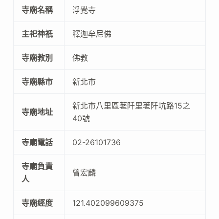
寺廟名稱
淨覺寺
主祀神祇
釋迦牟尼佛
寺廟教別
佛教
寺廟縣市
新北市
新北市八里區荖阡里荖阡坑路15之
寺廟地址
40號
寺廟電話
02-26101736
寺廟負責
曾宏麟
人
寺廟經度
121.402099609375