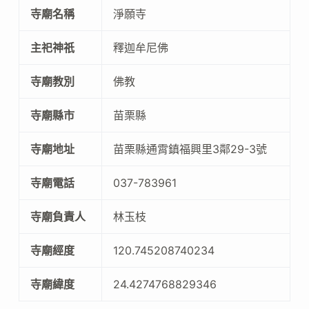
寺廟名稱
淨願寺
主祀神祇
釋迦牟尼佛
寺廟教別
佛教
寺廟縣市
苗栗縣
寺廟地址
苗栗縣通霄鎮福興里3鄰29-3號
寺廟電話
037-783961
寺廟負責人
林玉枝
寺廟經度
120.745208740234
寺廟緯度
24.4274768829346