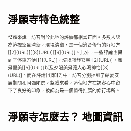
淨願寺特色統整
整體來說，訪客對於此地的評價都相當正面。多數人認
為這裡空氣清新，環境清幽，是一個適合修行的好地方
[[2](URL)][[8](URL)][[9](URL)]。此外，一些評論也提
到了停車方便[[1](URL)]，環境寂靜安寧[[2](URL)]，風
景優美[[5](URL)]以及夕陽美景讓人心曠神怡[[3]
(URL)]。而在評論[4]和[7]中，訪客分別提到了結夏安
居期間和阿彌陀佛。整體來看，這個地方在訪客心中留
下了良好的印象，被認為是一個值得推薦的修行場所。
淨願寺怎麼去？ 地圖資訊