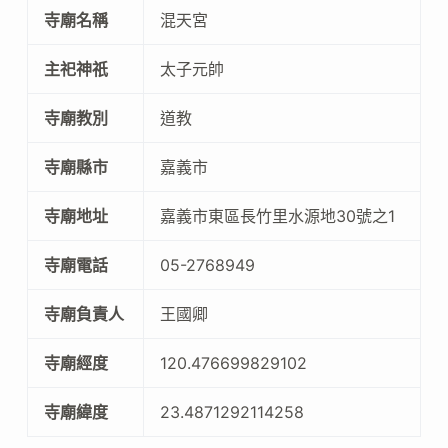
寺廟名稱
混天宮
主祀神祇
太子元帥
寺廟教別
道教
寺廟縣市
嘉義市
寺廟地址
嘉義市東區長竹里水源地30號之1
寺廟電話
05-2768949
寺廟負責人
王國卿
寺廟經度
120.476699829102
寺廟緯度
23.4871292114258