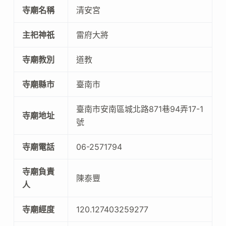
寺廟名稱
清安宮
主祀神祇
雷府大將
寺廟教別
道教
寺廟縣市
臺南市
臺南市安南區城北路871巷94弄17-1
寺廟地址
號
寺廟電話
06-2571794
寺廟負責
陳泰豐
人
寺廟經度
120.127403259277