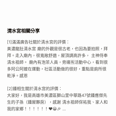
清水宮相關分享
[1]滿滿廣告社關於清水宮的評價：
美濃龍肚清水宮 廟的外觀是很古老，也因為要拍照，拜
拜。走入廟內，很寬敞舒適，屋頂調高許多， 主神侍奉
清水祖師。 廟內有泡茶人員，旁邊🈶️活動中心，看到很
多阿公阿嬤在運動，社區活動做的很好，重點是廁所很
乾淨。感恩
[2]鍾相生關於清水宮的評價：
大家好，我是高雄市美濃區獅山里中華路47號鍾應傑先
生的子孫（鍾屋夥房），感謝 清水祖師保祐我、家人和
我的家鄉！！！！！！❤️😀🎉 …