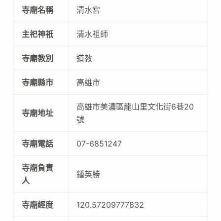
寺廟名稱
清水宮
主祀神祇
清水祖師
寺廟教別
道教
寺廟縣市
高雄市
高雄市美濃區龍山里文化街6巷20
寺廟地址
號
寺廟電話
07-6851247
寺廟負責
鍾英勝
人
寺廟經度
120.57209777832