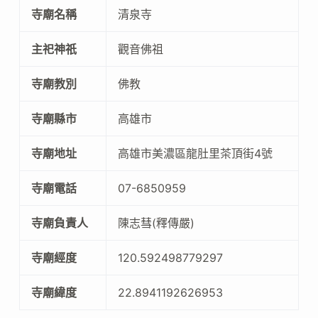
寺廟名稱
清泉寺
主祀神祇
觀音佛祖
寺廟教別
佛教
寺廟縣市
高雄市
寺廟地址
高雄市美濃區龍肚里茶頂街4號
寺廟電話
07-6850959
寺廟負責人
陳志彗(釋傳嚴)
寺廟經度
120.592498779297
寺廟緯度
22.8941192626953