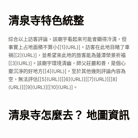
清泉寺特色統整
綜合以上訪客評論，該廟宇看起來可能會顯得冷清，但
事實上占地面積不算小[[1](URL)]。訪客在此地目睹了車
禍[[2](URL)]，並希望來此地的旅客能為蓮潭榮景祈福
[[3](URL)]。該廟宇環境清幽，師父莊嚴和善，是個心
靈沉淨的好地方[[4](URL)]。至於其他幾則評論內容為
空，無法評估[[5](URL)][[6](URL)][[7](URL)][[8]
(URL)][[9](URL)][[10](URL)]。
清泉寺怎麼去？ 地圖資訊