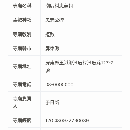
寺廟名稱
潮厝村忠義祠
主祀神祇
忠義公碑
寺廟教別
道教
寺廟縣市
屏東縣
屏東縣里港鄉潮厝村潮厝路127-7
寺廟地址
號
寺廟電話
08-0000000
寺廟負責
于日新
人
寺廟經度
120.480972290039