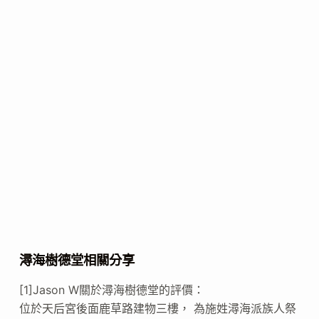
潯海樹德堂相關分享
[1]Jason W關於潯海樹德堂的評價：
位於天后宮後面鹿草路建物三樓， 為施姓潯海派族人祭