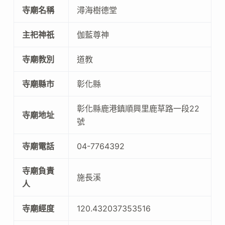
寺廟名稱
潯海樹德堂
主祀神祇
伽藍尊神
寺廟教別
道教
寺廟縣市
彰化縣
彰化縣鹿港鎮順興里鹿草路一段22
寺廟地址
號
寺廟電話
04-7764392
寺廟負責
施長溪
人
寺廟經度
120.432037353516