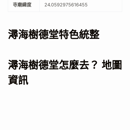
寺廟緯度
24.0592975616455
潯海樹德堂特色統整
潯海樹德堂怎麼去？ 地圖
資訊