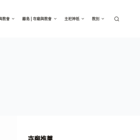
廟與教會
離島 | 寺廟與教會
主祀神祇
教別
寺廟推薦