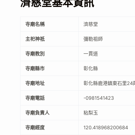
濟慈堂基本資訊
寺廟名稱
濟慈堂
主祀神祇
彌勒祖師
寺廟教別
一貫道
寺廟縣市
彰化縣
寺廟地址
彰化縣鹿港鎮東石里24鄰
寺廟電話
-0981541423
寺廟負責人
粘梨玉
寺廟經度
120.418968200684