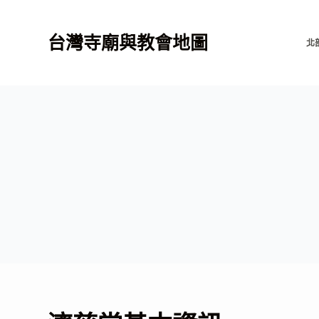
跳
至
台灣寺廟與教會地圖
北
主
要
內
容