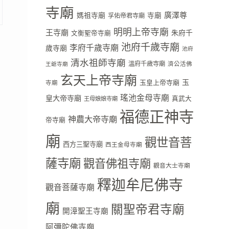
寺廟
廣澤尊
媽祖寺廟
寺廟
孚佑帝君寺廟
明明上帝寺廟
王寺廟
朱府千
文衡聖帝寺廟
池府千歲寺廟
李府千歲寺廟
歲寺廟
池府
清水祖師寺廟
溫府千歲寺廟
濟公活佛
王爺寺廟
玄天上帝寺廟
玉
玉皇上帝寺廟
寺廟
瑤池金母寺廟
皇大帝寺廟
真武大
王母娘娘寺廟
福德正神寺
神農大帝寺廟
帝寺廟
廟
觀世音菩
西方三聖寺廟
西王金母寺廟
薩寺廟
觀音佛祖寺廟
觀音大士寺廟
釋迦牟尼佛寺
觀音菩薩寺廟
廟
關聖帝君寺廟
開漳聖王寺廟
阿彌陀佛寺廟