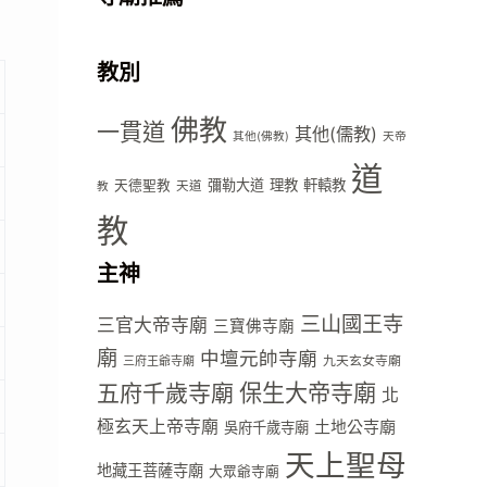
教別
佛教
一貫道
其他(儒教)
其他(佛教)
天帝
道
彌勒大道
理教
軒轅教
天德聖教
天道
教
教
主神
三山國王寺
三官大帝寺廟
三寶佛寺廟
廟
中壇元帥寺廟
九天玄女寺廟
三府王爺寺廟
五府千歲寺廟
保生大帝寺廟
北
極玄天上帝寺廟
土地公寺廟
吳府千歲寺廟
天上聖母
地藏王菩薩寺廟
大眾爺寺廟