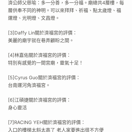
濟公師父慈喻：多一分善，多一分福。廟總共4層樓，每
層供奉不同的神明。可以來拜拜、祈福、點太歲燈、福
運燈、光明燈、文昌燈。
[3]Daffy Lin關於濟福宮的評價：
美麗的廟宇就在巷弄顧盼之間。
[4]林嘉佑關於濟福宮的評價：
特別有感覺的一間宮廟，靈氣十足！
[5]Cyrus Guo關於濟福宮的評價：
台南運河角濟福宮。
[6]江碩捷關於濟福宮的評價：
身心靈活
[7]RACING YEH關於濟福宮的評價：
入口的樓梯太斜太高了 老人家要進出很不方便