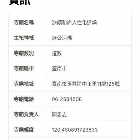
資訊
寺廟名稱
濟顛和尚人性化道場
主祀神祇
濟公活佛
寺廟教別
道教
寺廟縣市
臺南市
寺廟地址
臺南市玉井區中正里11鄰125號
寺廟電話
06-2584808
寺廟負責人
陳忠志
寺廟經度
120.460891723633