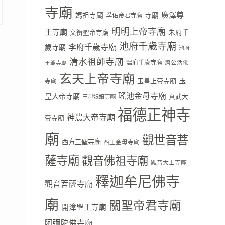
寺廟
廣澤尊
媽祖寺廟
寺廟
孚佑帝君寺廟
明明上帝寺廟
王寺廟
朱府千
文衡聖帝寺廟
池府千歲寺廟
李府千歲寺廟
歲寺廟
池府
清水祖師寺廟
溫府千歲寺廟
濟公活佛
王爺寺廟
玄天上帝寺廟
玉
玉皇上帝寺廟
寺廟
瑤池金母寺廟
皇大帝寺廟
真武大
王母娘娘寺廟
福德正神寺
神農大帝寺廟
帝寺廟
廟
觀世音菩
西方三聖寺廟
西王金母寺廟
薩寺廟
觀音佛祖寺廟
觀音大士寺廟
釋迦牟尼佛寺
觀音菩薩寺廟
廟
關聖帝君寺廟
開漳聖王寺廟
阿彌陀佛寺廟