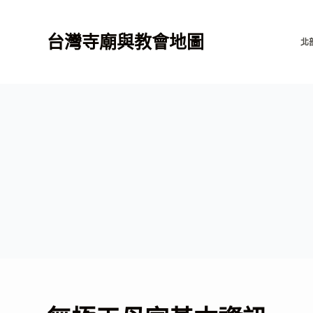
跳
至
台灣寺廟與教會地圖
北
主
要
內
容