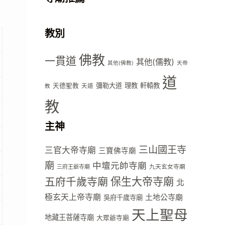
教別
佛教
一貫道
其他(儒教)
其他(佛教)
天帝
道
彌勒大道
理教
軒轅教
天德聖教
天道
教
教
主神
三山國王寺
三官大帝寺廟
三寶佛寺廟
廟
中壇元帥寺廟
九天玄女寺廟
三府王爺寺廟
五府千歲寺廟
保生大帝寺廟
北
極玄天上帝寺廟
土地公寺廟
吳府千歲寺廟
天上聖母
地藏王菩薩寺廟
大眾爺寺廟