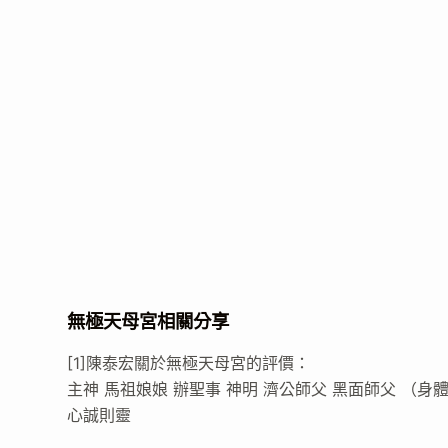
無極天母宮相關分享
[1]陳泰宏關於無極天母宮的評價：
主神 馬祖娘娘 辦聖事 神明 濟公師父 黑面師父 （身體
心誠則靈