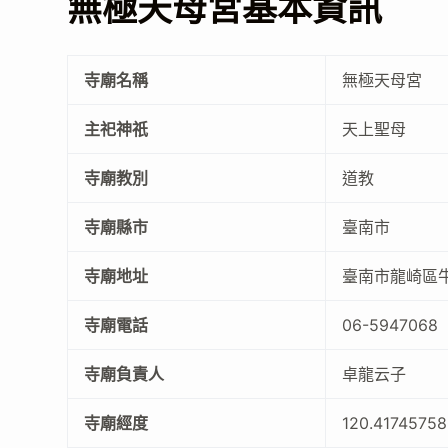
無極天母宮基本資訊
寺廟名稱
無極天母宮
主祀神祇
天上聖母
寺廟教別
道教
寺廟縣市
臺南市
寺廟地址
臺南市龍崎區
寺廟電話
06-5947068
寺廟負責人
卓龍云子
寺廟經度
120.4174575