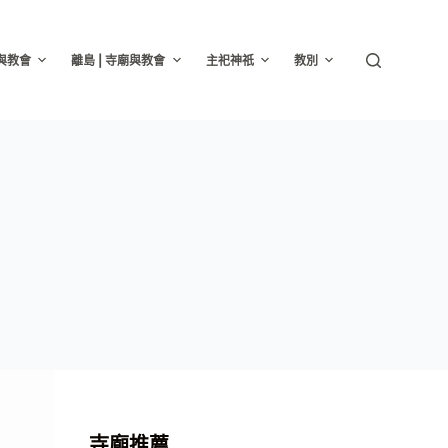
廟與教會
離島 | 寺廟與教會
主祀神祇
教別
寺廟推薦