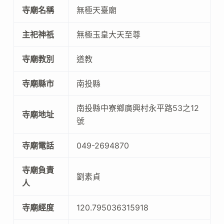
寺廟名稱
無極天臺廟
主祀神祇
無極玉皇大天至尊
寺廟教別
道教
寺廟縣市
南投縣
南投縣中寮鄉廣興村永平路53之12
寺廟地址
號
寺廟電話
049-2694870
寺廟負責
劉素貞
人
寺廟經度
120.795036315918