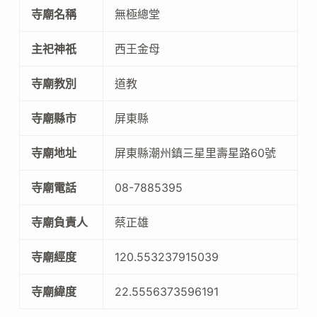
寺廟名稱
無極總堂
主祀神祇
西王金母
寺廟教別
道教
寺廟縣市
屏東縣
寺廟地址
屏東縣潮州鎮三星里壽星路60號
寺廟電話
08-7885395
寺廟負責人
蔡正雄
寺廟經度
120.553237915039
寺廟緯度
22.5556373596191