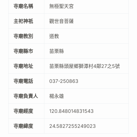
寺廟名稱
無極聖天宮
主祀神祇
觀世音菩薩
寺廟教別
道教
寺廟縣市
苗栗縣
寺廟地址
苗栗縣頭屋鄉獅潭村4鄰27之5號
寺廟電話
037-250863
寺廟負責人
楊永雄
寺廟經度
120.848014831543
寺廟緯度
24.5827255249023