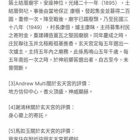
築土結厝廟宇，安座神位。光緒二十一年（1895），土
結厝倒圮，事後由當地保正 康梱，發起集金並募得二百
圓，重修一次。降至戰後，廟宇已趨廢頹，乃至民國三
十八年（1949），村長康佃，爐主康昧，主持募集村民
之寄附金，重建磚造蓋瓦之堅固廟貌，同年慶成之時，
庄民聯往玉井北極殿祖基進香。玄天宮定每五年選出一
次爐主，主持五年內之廟務，此係馬鳴山五年千歲，每
五年南巡一次之時，於神前擲筶選出者，自古至今，未
曾間斷。
[3]Andrew Multi關於玄天宮的評價：
地方信仰中心，香火頂盛，神威顯赫。
[4]謝鴻林關於玄天宮的評價：
身心靈上的寄託。
[5]馬如玉關於玄天宮的評價：
我家住在附近這個玄天宮那裡好