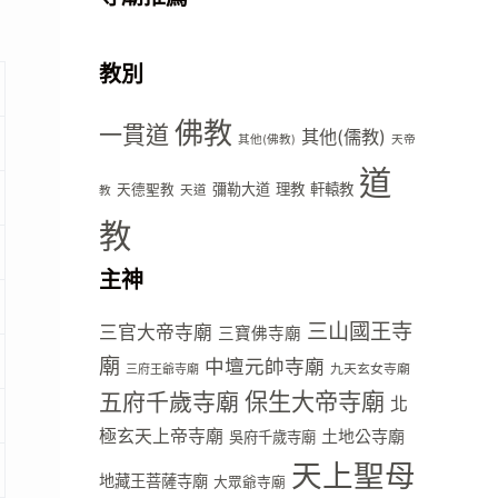
教別
佛教
一貫道
其他(儒教)
其他(佛教)
天帝
道
彌勒大道
理教
軒轅教
天德聖教
天道
教
教
主神
三山國王寺
三官大帝寺廟
三寶佛寺廟
廟
中壇元帥寺廟
九天玄女寺廟
三府王爺寺廟
五府千歲寺廟
保生大帝寺廟
北
極玄天上帝寺廟
土地公寺廟
吳府千歲寺廟
天上聖母
地藏王菩薩寺廟
大眾爺寺廟