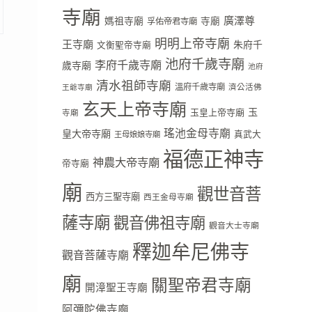
寺廟
廣澤尊
媽祖寺廟
寺廟
孚佑帝君寺廟
明明上帝寺廟
王寺廟
朱府千
文衡聖帝寺廟
池府千歲寺廟
李府千歲寺廟
歲寺廟
池府
清水祖師寺廟
溫府千歲寺廟
濟公活佛
王爺寺廟
玄天上帝寺廟
玉
玉皇上帝寺廟
寺廟
瑤池金母寺廟
皇大帝寺廟
真武大
王母娘娘寺廟
福德正神寺
神農大帝寺廟
帝寺廟
廟
觀世音菩
西方三聖寺廟
西王金母寺廟
薩寺廟
觀音佛祖寺廟
觀音大士寺廟
釋迦牟尼佛寺
觀音菩薩寺廟
廟
關聖帝君寺廟
開漳聖王寺廟
阿彌陀佛寺廟