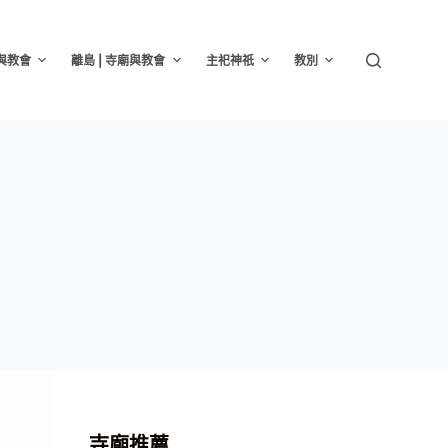
廟與教會
離島 | 寺廟與教會
主祀神祇
教別
寺廟推薦