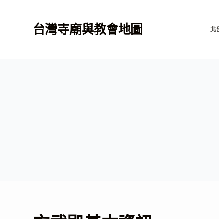
跳
至
台灣寺廟與教會地圖
北
主
要
內
容