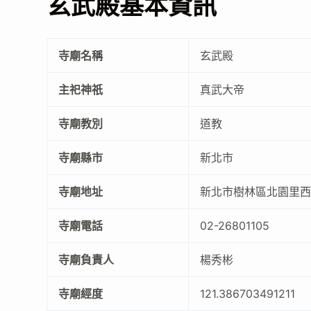
玄武殿基本資訊
寺廟名稱
玄武殿
主祀神祇
真武大帝
寺廟教別
道教
寺廟縣市
新北市
寺廟地址
新北市樹林區北園里西圳
寺廟電話
02-26801105
寺廟負責人
楊秀彬
寺廟經度
121.386703491211