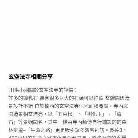
玄空法寺相關分享
[1]洪小湘關於玄空法寺的評價：
許多的鐘乳石 還有很多巨大的石頭可以拍照 整體園區造
景設計不錯 位於楠西的玄空法寺佔地面積寬廣，寺內庭
園造景相當漂亮，以「五葉松」、「樹化玉」、「奇
石」等景觀聞名，其中一條由寺內師傅自行鋪設的的森
林步道–「生命之路」更是吸引眾多遊客拜訪。長達3、
400公尺的生命之路不但是全台最長，道路兩旁的秀麗