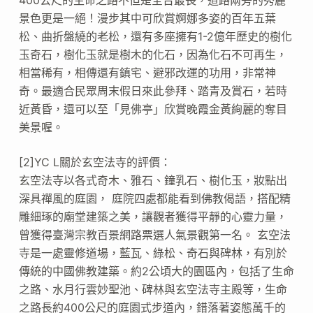
景色更是一絕！漫步其中可欣賞婀娜多姿的百年五葉
松、曲折盤繞的老松，還有多座擁有1-2億年歷史的樹化
玉奇石，樹化玉就是樹木的化石，因為化石不可再生，
相當稀有，相傳還有鎮宅、避邪改運的功用，非常神
奇。最適合民眾周末假日來此參拜、踏青及賞石，若時
近黃昏，還可以至「見佛亭」欣賞晚霞金黃絢麗的奪目
美景喔。
[2]YC L關於玄空法寺的評價：
玄空法寺以各式奇木、雅石、鐘乳石、樹化玉，妝點出
深具禪風的庭園， 庭院四處都能看到佛教偈語，搭配精
雕細琢的廟堂建築之美，讓觀者獲得平靜的心靈力量，
曾獲得臺灣宗教百景網路票選人氣景觀第一名。 玄空法
寺是一處靈修道場，藍瓦、綠松、奇石與碑林，有別於
傳統的中國佛教建築。約2公頃大的園區內，包括了生命
之路、水月行雲妙聖池、碑林與玄空法寺主殿等，生命
之路長約400公尺的庭園式步道內，錯落著姿態萬千的