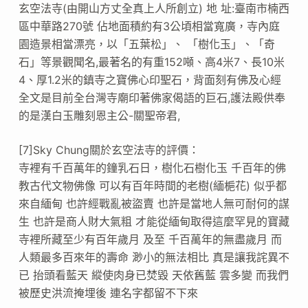
玄空法寺(由開山方丈全真上人所創立) 地 址:臺南市楠西
區中華路270號 佔地面積約有3公頃相當寬廣，寺內庭
園造景相當漂亮，以「五葉松」、 「樹化玉」、「奇
石」等景觀聞名,最著名的有重152噸、高4米7、長10米
4、厚1.2米的鎮寺之寶佛心印聖石，背面刻有佛及心經
全文是目前全台灣寺廟印著佛家偈語的巨石,護法殿供奉
的是漢白玉雕刻恩主公-關聖帝君,
[7]Sky Chung關於玄空法寺的評價：
寺裡有千百萬年的鐘乳石日，樹化石樹化玉 千百年的佛
教古代文物佛像 可以有百年時間的老樹(緬梔花) 似乎都
來自緬甸 也許經戰亂被盜賣 也許是當地人無可耐何的謀
生 也許是商人財大氣粗 才能從緬甸取得這麼罕見的寶藏
寺裡所藏至少有百年歲月 及至 千百萬年的無盡歲月 而
人類最多百來年的壽命 渺小的無法相比 真是讓我詫異不
已 抬頭看藍天 縱使肉身已焚毀 天依舊藍 雲多變 而我們
被歷史洪流掩埋後 連名字都留不下來