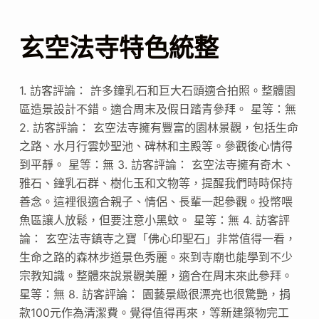
玄空法寺特色統整
1. 訪客評論： 許多鐘乳石和巨大石頭適合拍照。整體園
區造景設計不錯。適合周末及假日踏青參拜。 星等：無
2. 訪客評論： 玄空法寺擁有豐富的園林景觀，包括生命
之路、水月行雲妙聖池、碑林和主殿等。參觀後心情得
到平靜。 星等：無 3. 訪客評論： 玄空法寺擁有奇木、
雅石、鐘乳石群、樹化玉和文物等，提醒我們時時保持
善念。這裡很適合親子、情侶、長輩一起參觀。投幣喂
魚區讓人放鬆，但要注意小黑蚊。 星等：無 4. 訪客評
論： 玄空法寺鎮寺之寶「佛心印聖石」非常值得一看，
生命之路的森林步道景色秀麗。來到寺廟也能學到不少
宗教知識。整體來說景觀美麗，適合在周末來此參拜。
星等：無 8. 訪客評論： 園藝景緻很漂亮也很驚艷，捐
款100元作為清潔費。覺得值得再來，等新建築物完工