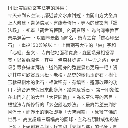
[4]邱寅關於玄空法寺的評價：
今天來到玄空法寺鄰近曾文水庫附近，由開山方丈全真
上人修建，帶領信眾、有緣者修行。寺內的建築有「護
法殿」、祀奉「觀世音菩薩」的觀音殿。 為台灣宗教百
景票選第一 ，以園林景觀而聞名。鎮寺之寶「佛心印聖
石」，重達150公噸以上，上面刻有大型的「佛」字和
「心經」全文。 寺內佔地面積寬廣，庭園造景相當漂
亮，以景觀聞名，其中一條森林步道–「生命之路」更是
吸引眾多遊客拜訪。道路兩旁的秀麗景色更是一絕！漫
步其中可欣賞五葉松、老松，歷史的樹化玉奇石，樹化
玉就是樹木的化石，相當稀有，有鎮宅、避邪改運的功
用。適合周末假日來此參拜、踏青及賞石。 第一印象位
在山門之前的大型「大智圓輪」。為玄空法寺的宗旨，
根據法寺所修行的「玄空般若妙法」，最終希望去到佛
國淨土，而淨土的稱號即為「大智圓輪」，象徵了佛的
世界。 高度超過三層樓高的圓球，全為石頭雕成後彩繪
上色，上頭刻有金龍、祥雲和「天龍八部」的形象。圓