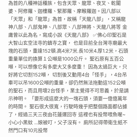
為首的八種神話種族，包含天眾、龍眾、夜叉、乾闥
婆、阿修羅、迦樓羅、緊那羅、摩睺羅迦。因八部以
「天眾」和「龍眾」為首，故稱「天龍八部」，又稱龍
神八部、八部鬼神、八部眾、八部神將、天龍八將等 金
庸曾以此為名，寫成小說《天龍八部》 ✅佛心印聖石是
大智山玄空法寺的鎮寺之寶， 也是目前全台灣寺廟最大
塊的石頭，重達152頓.高4米7米.長10米4.厚1.2米，石頭
重量單位的換算１公噸是1000公斤。 聖石原有五百公
噸，可以想像它有多麼大又多麼重！ 因為太過巨大，只
好將它切割152噸， 切割後又動用4台「怪手」，4台吊
車可以吊1600公噸的重量，卻仍然無法拖動這152公噸
的聖石，而且用壞2台怪手，業主覺得不可思義，於是請
示神明。 「要形成這麼大的一塊石頭，須要一億億萬年
的時間。 聖石很大很寬，行駛時幾乎把整個路面都佔據
了，經過三天三夜由花蓮運回寺 這裡也有投幣喂魚喔~
小心小黑蚊 ...娘被叮，父子沒有。 廁所記得帶衛生紙不
然門口有10元投幣