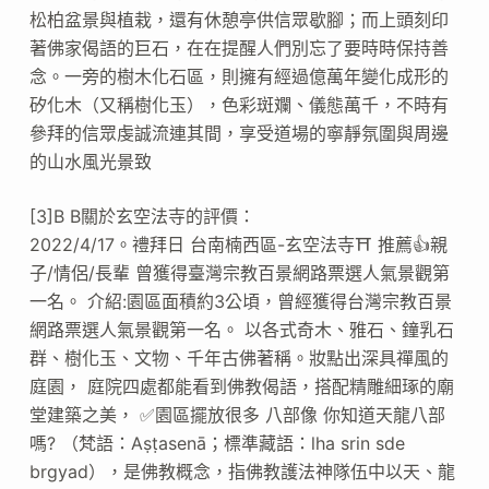
松柏盆景與植栽，還有休憩亭供信眾歇腳；而上頭刻印
著佛家偈語的巨石，在在提醒人們別忘了要時時保持善
念。一旁的樹木化石區，則擁有經過億萬年變化成形的
矽化木（又稱樹化玉），色彩斑斕、儀態萬千，不時有
參拜的信眾虔誠流連其間，享受道場的寧靜氛圍與周邊
的山水風光景致
[3]B B關於玄空法寺的評價：
2022/4/17。禮拜日 台南楠西區-玄空法寺⛩ 推薦👍親
子/情侶/長輩 曾獲得臺灣宗教百景網路票選人氣景觀第
一名。 介紹:園區面積約3公頃，曾經獲得台灣宗教百景
網路票選人氣景觀第一名。 以各式奇木、雅石、鐘乳石
群、樹化玉、文物、千年古佛著稱。妝點出深具禪風的
庭園， 庭院四處都能看到佛教偈語，搭配精雕細琢的廟
堂建築之美， ✅園區擺放很多 八部像 你知道天龍八部
嗎? （梵語：Aṣṭasenā；標準藏語：lha srin sde
brgyad），是佛教概念，指佛教護法神隊伍中以天、龍