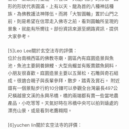
形的形狀代表圓滿，上有以天、龍為首的八種神話種
族，為佛教護法神隊伍。而將「大智圓輪」置於山門之
前，則是希望在信眾走入佛寺之前，看到圓輪所呈現的
景象，就能有所嚮往。部份資訊來源至網路資訊，提供
大家參考。
[5]Leo Lee關於玄空法寺的評價：
位於台南楠西區的佛教寺廟，園區內有庭園造景與魚
池，魚池主要飼養錦鯉、大型烏鰡並有販賣餵魚飼料，
小朋友很喜歡。庭園造景主要以五葉松，石雕與奇石組
成。很適合親子與長輩參拜，散步，踏青及賞石。 附近
還有一個景點步行約10分鐘可以參觀全台灣最長497公
尺橫越曾文溪的永興吊橋，橋的兩端都有賣一些當地農
產品，小吃等等。天氣好時在吊橋中央可以拍到遠處的
漂亮山景，或是看到老鷹翱翔。
[6]yuchen lin關於玄空法寺的評價：