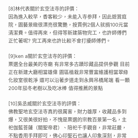
[8]林代表關於玄空法寺的評價：
因為進入較早，香客較少，未能入寺参拜，因此遊賞庭
院，園藝景緻很漂亮很驚艷，按貫例2個人就捐100元當
清潔費。值得再來，但得等新建築物完工，也許師傅們
正忙著呢? 完工再來也許比較不會打擾師傅們。
[9]ken a關於玄空法寺的評價：
票選全台最美的寺廟 有非常多古蹟珍藏品提供參觀 目前
正在新建大廳相當雄偉 園區植栽非常豐富維護相當翠綠
化妝室很乾淨 還可以沿著步道走到永興吊橋尾端 看一顆
200年茄冬老樹以及吃冰棒 值得推薦的景點
[10]吳丞威關於玄空法寺的評價：
佛教聖地玄空法寺真的很厲害，財力雄厚，收藏品多到
爆，又很美很好拍，不愧是票選的宗教百景第一名，主
祀伽藍菩薩（關聖帝君）、陪祀千手觀音，非常莊嚴，
不點香用手拜即可，佛心印聖石也讓人印象深刻，非常