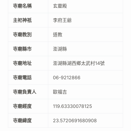
寺廟名稱
玄靈殿
主祀神祇
李府王爺
寺廟教別
道教
寺廟縣市
澎湖縣
寺廟地址
澎湖縣湖西鄉太武村14號
寺廟電話
06-9212866
寺廟負責人
歐福吉
寺廟經度
119.63330078125
寺廟緯度
23.5720691680908