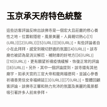
玉京承天府特色統整
這些訪客評論反映出該佛寺是一個宏大且莊嚴的修心養
性之地，位置較隱密，風景美麗，人員親切熱心[[1]
(URL)][[2](URL)][[5](URL)][[9](URL)]。有些評論者自
小在此拜拜，感受到親切舒適的氛圍[[4](URL)]。該寺
廟也被認為是消災解厄、補財庫的好地方[[6](URL)]
[[10](URL)]，更有願望祈禱疫情緩解、恢復正常的評論
[[8](URL)]。另外，其中一個評論提到，該寺還有其他
廟宇，如承天宮的三官大帝和龍崗福德祠，並誠心參香
祈禱善男信女幸福綿延[[3](URL)][[7](URL)]。整體回顧
客評論，該佛寺正馨和熱力充沛的氛圍及美麗的風景都
吸引著許多人前來參拜。