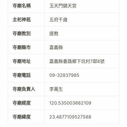
寺廟名稱
玉天門鎮天宮
主祀神祇
五府千歲
寺廟教別
道教
寺廟縣市
嘉義縣
寺廟地址
嘉義縣番路鄉下坑村7鄰8號
寺廟電話
09-32837985
寺廟負責人
李萬生
寺廟經度
120.535003662109
寺廟緯度
23.4877109527588