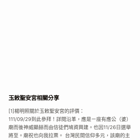
玉敕聖安宮相關分享
[1]楊明照關於玉敕聖安宮的評價：
111/09/29到此參拜！詳閱沿革，應是ㄧ座有應公（婆）
廟而後神威顯赫而由信徒們鳩資興建。也因11/26日選舉
將至。廟祝也向我拉票。 台灣民間信仰多元，該廟的主