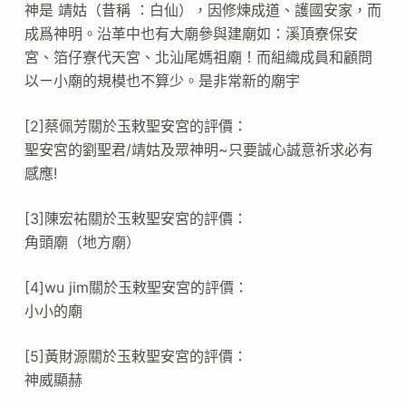
神是 靖姑（昔稱 ：白仙），因修煉成道、護國安家，而
成爲神明。沿革中也有大廟參與建廟如：溪頂寮保安
宮、箔仔寮代天宮、北汕尾媽祖廟！而組織成員和顧問
以ㄧ小廟的規模也不算少。是非常新的廟宇
[2]蔡佩芳關於玉敕聖安宮的評價：
聖安宮的劉聖君/靖姑及眾神明~只要誠心誠意祈求必有
感應!
[3]陳宏祐關於玉敕聖安宮的評價：
角頭廟（地方廟）
[4]wu jim關於玉敕聖安宮的評價：
小小的廟
[5]黃財源關於玉敕聖安宮的評價：
神威顯赫