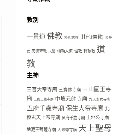
教別
佛教
一貫道
其他(儒教)
其他(佛教)
天帝
道
彌勒大道
理教
軒轅教
天德聖教
天道
教
教
主神
三山國王寺
三官大帝寺廟
三寶佛寺廟
廟
中壇元帥寺廟
九天玄女寺廟
三府王爺寺廟
五府千歲寺廟
保生大帝寺廟
北
極玄天上帝寺廟
土地公寺廟
吳府千歲寺廟
天上聖母
地藏王菩薩寺廟
大眾爺寺廟