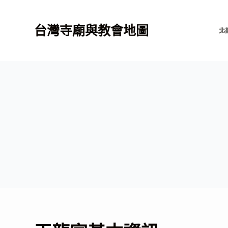
跳
至
台灣寺廟與教會地圖
北
主
要
內
容