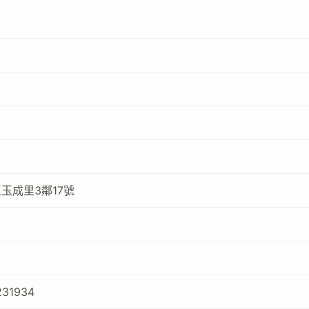
玉成里3鄰17號
231934