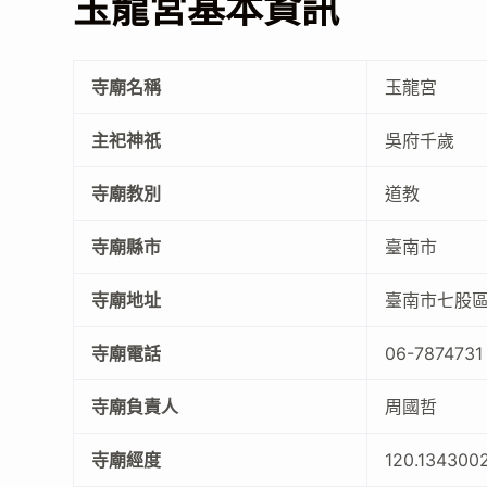
玉龍宮基本資訊
寺廟名稱
玉龍宮
主祀神祇
吳府千歲
寺廟教別
道教
寺廟縣市
臺南市
寺廟地址
臺南市七股區
寺廟電話
06-7874731
寺廟負責人
周國哲
寺廟經度
120.134300