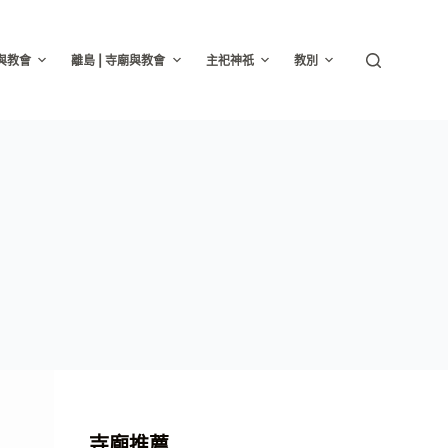
廟與教會
離島 | 寺廟與教會
主祀神祇
教別
寺廟推薦