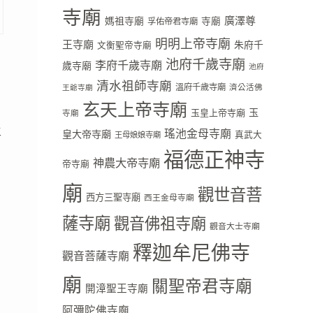
寺廟
廣澤尊
媽祖寺廟
寺廟
孚佑帝君寺廟
明明上帝寺廟
王寺廟
朱府千
文衡聖帝寺廟
池府千歲寺廟
李府千歲寺廟
歲寺廟
池府
清水祖師寺廟
溫府千歲寺廟
濟公活佛
王爺寺廟
玄天上帝寺廟
玉
玉皇上帝寺廟
寺廟
主
瑤池金母寺廟
皇大帝寺廟
真武大
王母娘娘寺廟
漂
福德正神寺
神農大帝寺廟
帝寺廟
廟
觀世音菩
西方三聖寺廟
西王金母寺廟
薩寺廟
觀音佛祖寺廟
觀音大士寺廟
釋迦牟尼佛寺
觀音菩薩寺廟
廟
關聖帝君寺廟
開漳聖王寺廟
阿彌陀佛寺廟