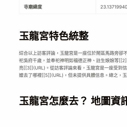
寺廟緯度
23.1371994
玉龍宮特色統整
綜合以上訪客評論，玉龍宮是一座位於鬧區馬路旁卻不失安靜
祀吳府千歲，並奉祀神明如福德正神、註生娘娘等[[2]
亮[[3]](URL)。從訪客評論來看，玉龍宮是一座受到
嬤去了哪裡[[5]](URL)，但未提供具體信息。總
玉龍宮怎麼去？ 地圖資