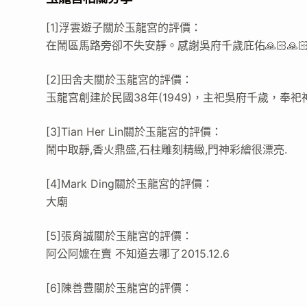
[1]浮雲遊子關於玉龍宮的評價：
在鬧區馬路旁卻不失安靜。感謝吳府千歲庇佑🙏🏻🙏🏻
[2]田舍夫關於玉龍宮的評價：
玉龍宮創建於民國38年(1949)，主祀吳府千歲，奉
[3]Tian Her Lin關於玉龍宮的評價：
鬧中取靜,香火鼎盛,石柱雕刻精緻,門神彩繪很漂亮.
[4]Mark Ding關於玉龍宮的評價：
大廟
[5]張育誠關於玉龍宮的評價：
阿公阿嬤在賣 不知道去哪了2015.12.6
[6]陳善豊關於玉龍宮的評價：