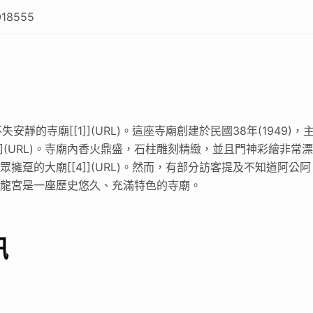
018555
的寺廟[[1]](URL)。這座寺廟創建於民國38年(1949)，
](URL)。寺廟內香火鼎盛，石柱雕刻精緻，並且門神彩繪非常
信眾擁趸的大廟[[4]](URL)。然而，有部分訪客提及不知道阿公阿
之，玉龍宮是一座歷史悠久、充滿特色的寺廟。
訊