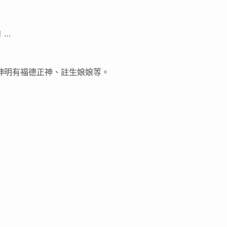
 …
祀神明有福德正神、註生娘娘等。